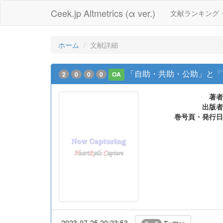
Ceek.jp Altmetrics (α ver.)
文献ランキング
ホーム
文献詳細
「自助・共助・公助」と「
2
0
0
0
OA
著者
出版者
巻号頁・発行日
2023-07-25 20:23:53