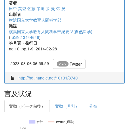
著者
田中 英登
佐藤 栄嗣
張 曼
張 炎
出版者
横浜国立大学教育人間科学部
雑誌
横浜国立大学教育人間科学部紀要Ⅳ(自然科学)
(
ISSN:13444646
)
巻号頁・発行日
no.16, pp.1-9, 2014-02-28
2023-08-06 06:59:59
Twitter
2 + 2
http://hdl.handle.net/10131/8740
言及状況
変動（ピーク前後）
変動（月別）
分布
合計
Twitter (通常)
1.00