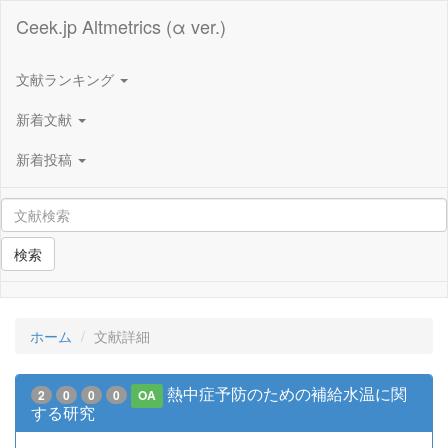
Ceek.jp Altmetrics (α ver.)
文献ランキング
新着文献
新着投稿
検索
ホーム
文献詳細
熱中症予防のための補給水温に関
2
0
0
0
OA
する研究