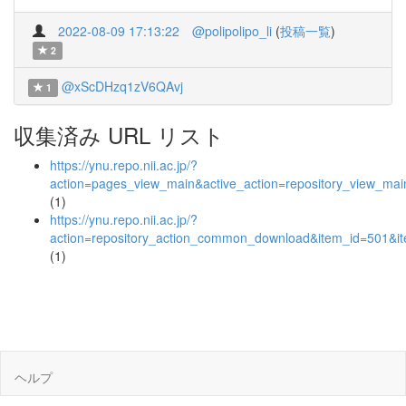
2022-08-09 17:13:22
@polipolipo_li
(
投稿一覧
)
2
@xScDHzq1zV6QAvj
1
収集済み URL リスト
https://ynu.repo.nii.ac.jp/?
action=pages_view_main&active_action=repository_view_ma
(1)
https://ynu.repo.nii.ac.jp/?
action=repository_action_common_download&item_id=501&it
(1)
ヘルプ