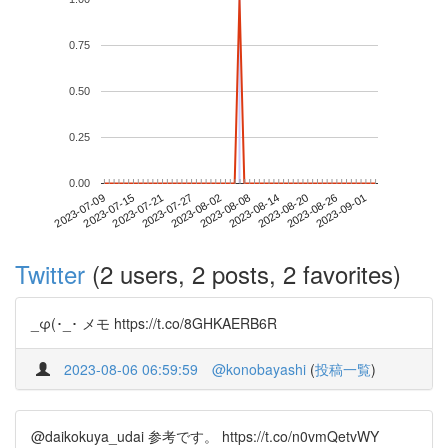
0.75
0.50
0.25
0.00
2023-08-26
2023-07-09
2023-07-27
2023-08-14
2023-09-01
2023-07-15
2023-08-02
2023-08-20
2023-07-21
2023-08-08
Twitter
(2 users, 2 posts, 2 favorites)
_φ(･_･ メモ https://t.co/8GHKAERB6R
2023-08-06 06:59:59
@konobayashi
(
投稿一覧
)
@daikokuya_udai 参考です。 https://t.co/n0vmQetvWY