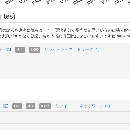
rites)
垣勝彦の論考を参考に読みました、専決処分が妥当な範囲というのは狭く解
容認しちゃう感じ雰囲気になるのも怖いですね https://t.co/DbjMlZJDl
稿一覧
)
リツイート・ネットワーク (1)
1
1.000
一覧
)
リツイート・ネットワーク (1)
1
2
0.707