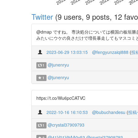
Twitter
(9 users, 9 posts, 12 favo
@dmap ですね。 専決処分については横国の板
みたいにウケの良さだけで増長暴走してもマスコミと大衆が何となく
2023-06-29 13:03:15
@fengyunzaiqi888
(
投
@junenryu
1
@junenryu
1
https://t.co/Wu6pcCATVC
2022-10-16 16:10:53
@bubuchandesu
(
投稿
@crystal37909793
1
@41V01V9AA0v53
@crystal37909793
2