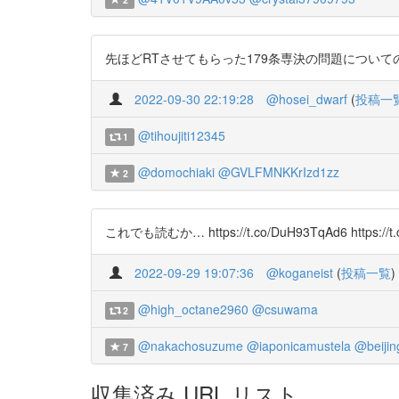
先ほどRTさせてもらった179条専決の問題についてのおなじみ板
2022-09-30 22:19:28
@hosei_dwarf
(
投稿一
@tihoujiti12345
1
@domochiaki
@GVLFMNKKrIzd1zz
2
これでも読むか… https://t.co/DuH93TqAd6 https://t.
2022-09-29 19:07:36
@koganeist
(
投稿一覧
)
@high_octane2960
@csuwama
2
@nakachosuzume
@iaponicamustela
@beiji
7
収集済み URL リスト