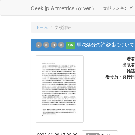
Ceek.jp Altmetrics (α ver.)
文献ランキング
ホーム
文献詳細
専決処分の許容性について
9
0
0
0
OA
著者
出版者
雑誌
巻号頁・発行日
2023-06-29 17:02:06