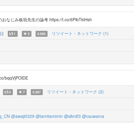
垣先生の論考 https://t.co/6PibTkiHsh
覧
)
リツイート・ネットワーク (1)
1
2
0.000
co/bqqVjPOlDE
リツイート・ネットワーク (2)
2
7
0.267
ng_CN
@awaji0329
@tamitamimin
@slkrdf3
@csuwama