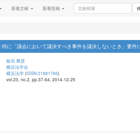
新着文献
新着投稿
: 特に「議会において議決すべき事件を議決しないとき」要件
板垣 勝彦
横浜法学会
横浜法学
(
ISSN:21881766
)
vol.23, no.2, pp.37-64, 2014-12-25