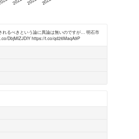
されるべきという論に異論は無いのですが… 明石市
Y https://t.co/qd26MaqA9P