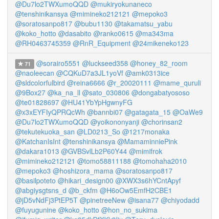
@Du7lo2TWXumoQQD
@mukiryokunaneco
@tenshinikansya
@mimineko212121
@mepoko3
@soratosanpo817
@bubu1130
@takamatsu_yabu
@koko_hotto
@dasabito
@ranko0615
@ma343ma
@RH0463745359
@RnR_Equipment
@24mikeneko123
@sorairo5551
@luckseed358
@honey_82_room
71
@naoleecan
@CQKuD7a3JL1yoVf
@amk0313ice
@sldcolorfulbird
@reina6666
@r_20020111
@mame_quruli
@9Box27
@ka_na_ll
@sato_030806
@dongabatyososo
@te01828697
@HU41YbYpHgwnyFG
@x3xEYFIyQPRQcWh
@bannbi07
@gatagata_15
@OaWe9
@Du7lo2TWXumoQQD
@yoikononyanji
@chorinsan2
@tekutekuoka_san
@LD0213_So
@1217monaka
@KatchanIsInt
@tenshinikansya
@MamaminniePink
@dakara1013
@GVBSvlLb2P60Y44
@mimifrok
@mimineko212121
@tomo58811188
@tomohaha2010
@mepoko3
@hoshizora_mama
@soratosanpo817
@basilpoteto
@hikari_design00
@XWX3s6hYCntApyf
@abgiysgtsns_d
@b_ckfm
@H6oOw5EmfH2CBE1
@jD5vNdFj3PtEP5T
@pinetreeNew
@isana77
@chiyodadd
@fuyugunine
@koko_hotto
@hon_no_sukima