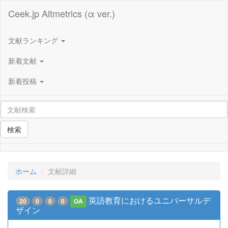
Ceek.jp Altmetrics (α ver.)
文献ランキング
新着文献
新着投稿
検索
ホーム
文献詳細
英語教育におけるユニバーサルデ
20
0
0
0
OA
ザイン