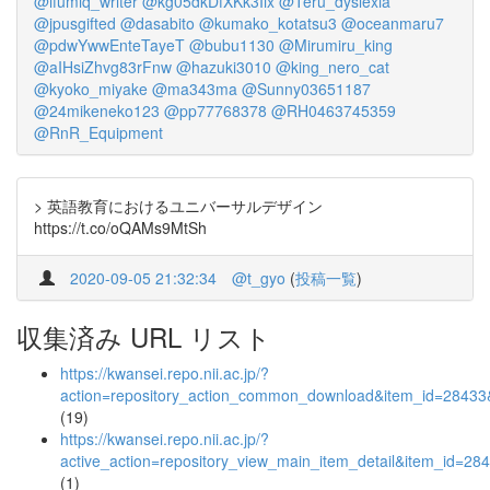
@ifumiq_writer
@kg05dkDfXKk3Iix
@Teru_dyslexia
@jpusgifted
@dasabito
@kumako_kotatsu3
@oceanmaru7
@pdwYwwEnteTayeT
@bubu1130
@Mirumiru_king
@aIHsiZhvg83rFnw
@hazuki3010
@king_nero_cat
@kyoko_miyake
@ma343ma
@Sunny03651187
@24mikeneko123
@pp77768378
@RH0463745359
@RnR_Equipment
> 英語教育におけるユニバーサルデザイン
https://t.co/oQAMs9MtSh
2020-09-05 21:32:34
@t_gyo
(
投稿一覧
)
収集済み URL リスト
https://kwansei.repo.nii.ac.jp/?
action=repository_action_common_download&item_id=28433&
(19)
https://kwansei.repo.nii.ac.jp/?
active_action=repository_view_main_item_detail&item_id=
(1)