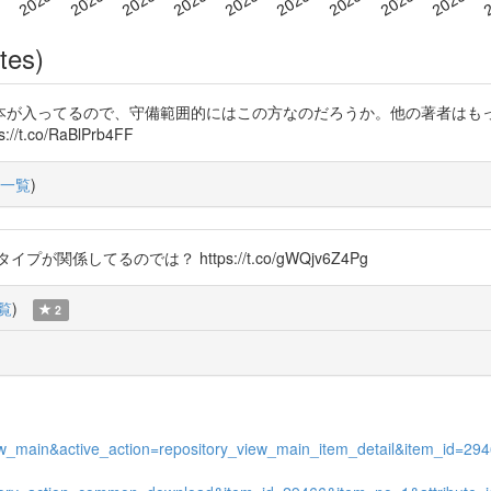
tes)
本が入ってるので、守備範囲的にはこの方なのだろうか。他の著者はも
/t.co/RaBlPrb4FF
一覧
)
関係してるのでは？ https://t.co/gWQjv6Z4Pg
覧
)
2
_view_main&active_action=repository_view_main_item_detail&item_id=