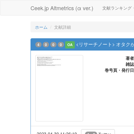
Ceek.jp Altmetrics (α ver.)
文献ランキング
ホーム
文献詳細
<リサーチノート> オタク
4
0
0
0
OA
著者
雑誌
巻号頁・発行日
2023-04-30 11:26:19