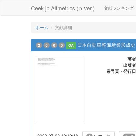
Ceek.jp Altmetrics (α ver.)
文献ランキング
ホーム
文献詳細
日本自動車整備産業形成史
2
0
0
0
OA
著者
出版者
巻号頁・発行日
2023-07-28 12:49:18