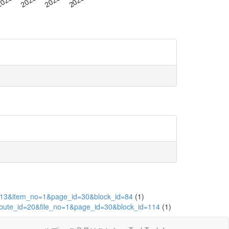
22713&item_no=1&page_id=30&block_id=84
(1)
ribute_id=20&file_no=1&page_id=30&block_id=114
(1)