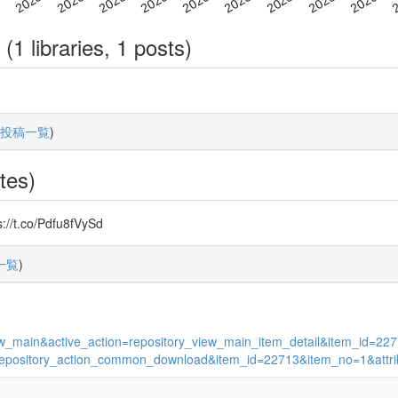
(1 libraries, 1 posts)
。
投稿一覧
)
tes)
co/Pdfu8fVySd
一覧
)
_view_main&active_action=repository_view_main_item_detail&item_id=
ion=repository_action_common_download&item_id=22713&item_no=1&att