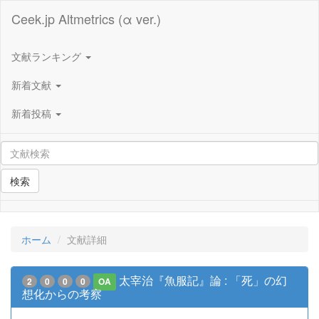
Ceek.jp Altmetrics (α ver.)
文献ランキング
新着文献
新着投稿
検索
ホーム
文献詳細
太宰治『魚服記』論 : 「死」の幻
2
0
0
0
OA
想化からの考察