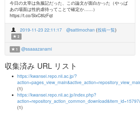
今日の太宰は魚服記だった、この論文が面白かった（やっぱ
あの場面は性的虐待ってことで確定か……）
https://t.co/SlxC8lzFqt
2019-11-23 22:11:17
@sattimochan
(
投稿一覧
)
2
@ssaaazanami
1
収集済み URL リスト
https://kwansei.repo.nii.ac.jp/?
action=pages_view_main&active_action=repository_view_ma
(1)
https://kwansei.repo.nii.ac.jp/index.php?
action=repository_action_common_download&item_id=15797&
(1)