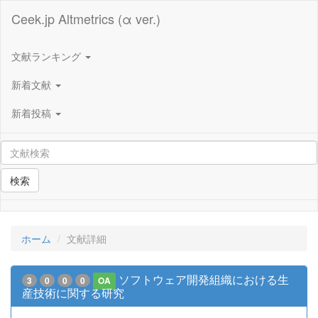
Ceek.jp Altmetrics (α ver.)
文献ランキング
新着文献
新着投稿
検索
ホーム
文献詳細
ソフトウェア開発組織における生
3
0
0
0
OA
産技術に関する研究