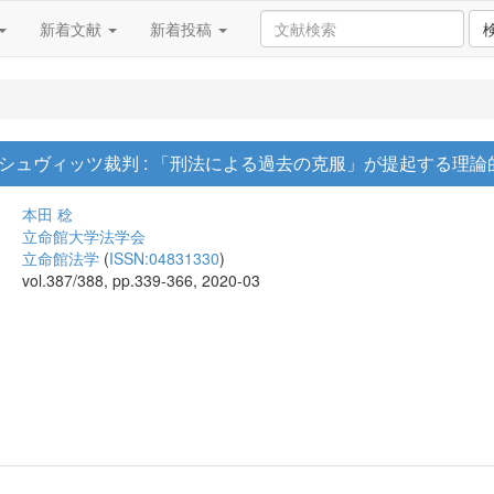
新着文献
新着投稿
シュヴィッツ裁判 : 「刑法による過去の克服」が提起する理論
本田 稔
立命館大学法学会
立命館法学
(
ISSN:04831330
)
vol.387/388, pp.339-366, 2020-03