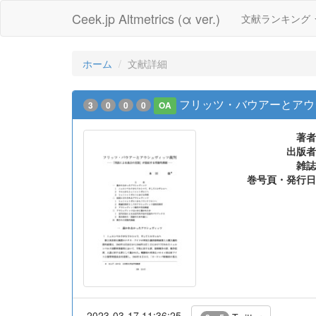
Ceek.jp Altmetrics (α ver.)
文献ランキング
ホーム
文献詳細
フリッツ・バウアーとアウ
3
0
0
0
OA
著者
出版者
雑誌
巻号頁・発行日
2023-03-17 11:36:25