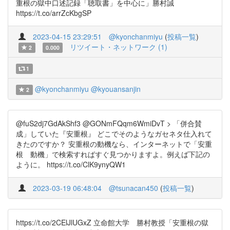
重根の獄中口述記録「聴取書」を中心に」勝村誠
https://t.co/arrZcKbgSP
2023-04-15 23:29:51
@kyonchanmiyu
(
投稿一覧
)
リツイート・ネットワーク (1)
2
0.000
1
@kyonchanmiyu
@kyouansanjin
2
@fuS2dj7GdAkShf3 @GONmFQqm6WmiDvT > 「併合賛
成」していた『安重根』 どこでそのようなガセネタ仕入れて
きたのですか？ 安重根の動機なら、インターネットで「安重
根 動機」で検索すればすぐ見つかりますよ。例えば下記の
ように。 https://t.co/ClK9ynyQW1
2023-03-19 06:48:04
@tsunacan450
(
投稿一覧
)
https://t.co/2CElJlUGxZ 立命館大学 勝村教授「安重根の獄