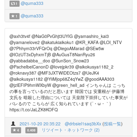
@quma333
1
@quma333
1
@axh3tv4f @NaG0PvGhjt3UYIG @yamashiro_kai3
@yamanelove2 @akatukiaikoku1 @KR_KAFA @LOI_NTV
@7Phhym33rVFQrOq @DiegoAMarad @SEw5w
@IOzUT3xDyhxmTjB @AuGusT8NanRyu26
@yabbadabba__doo @SunSon_Snow23
@PachelbelCanonD @lovejpkr39 @aikokusya1182_2
@roknavy387 @MF3JXTWIDEOtzs7 @UeJK4
@aikokusya1182 @YiiMjop68Z4qYwZ @goodAAA303
@jzlEFIP9hmWXbyW @green_hell_ad インちゃんは こっち
の事を言っているのだと思います 韓国では 安重根が 伊藤博
文氏を 暗殺した理由については 天皇陛下崇拝していた事実が
バレるので こちらが 広く知られています (´・ω・｀)
https://t.co/JaLZK8KOFQ
2021-10-20 20:35:22
@drbsiel1saq3bXx
(
投稿一覧
)
リツイート・ネットワーク (2)
4
0.408