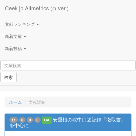
Ceek.jp Altmetrics (α ver.)
文献ランキング
新着文献
新着投稿
検索
ホーム
文献詳細
安重根の獄中口述記録「徴取書」
11
0
0
0
OA
を中心に