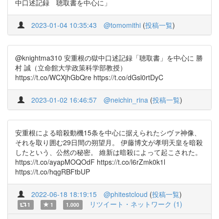
中口述記録 聴取書を中心に」
2023-01-04 10:35:43
@tomomithi
(
投稿一覧
)
@knightma310 安重根の獄中口述記録「聴取書」を中心に 勝
村 誠（立命館大学政策科学部教授）
https://t.co/WCXjhGbQre https://t.co/dGsl0rtDyC
2023-01-02 16:46:57
@neichin_rina
(
投稿一覧
)
安重根による暗殺動機15条を中心に据えられたシヴァ神像、
それを取り囲む29日間の朔望月。 伊藤博文が孝明天皇を暗殺
したという、公然の秘密。 維新は暗殺によって起こされた。
https://t.co/ayapMOQOdF https://t.co/l6rZmk0k1l
https://t.co/hqgRBFtbUP
2022-06-18 18:19:15
@phitestcloud
(
投稿一覧
)
リツイート・ネットワーク (1)
1
1
1.000