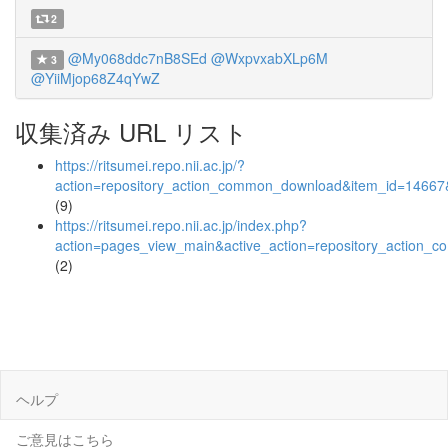
2
@My068ddc7nB8SEd
@WxpvxabXLp6M
3
@YiiMjop68Z4qYwZ
収集済み URL リスト
https://ritsumei.repo.nii.ac.jp/?
action=repository_action_common_download&item_id=14667&
(9)
https://ritsumei.repo.nii.ac.jp/index.php?
action=pages_view_main&active_action=repository_action_
(2)
ヘルプ
ご意見はこちら