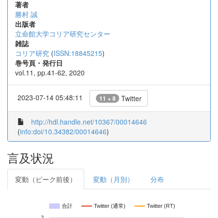
著者
勝村 誠
出版者
立命館大学コリア研究センター
雑誌
コリア研究
(
ISSN:18845215
)
巻号頁・発行日
vol.11, pp.41-62, 2020
2023-07-14 05:48:11
Twitter
11 + 8
http://hdl.handle.net/10367/00014646
(
info:doi/10.34382/00014646
)
言及状況
変動（ピーク前後）
変動（月別）
分布
合計
Twitter (通常)
Twitter (RT)
3