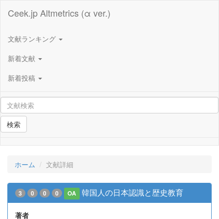
Ceek.jp Altmetrics (α ver.)
文献ランキング
新着文献
新着投稿
検索
ホーム
文献詳細
韓国人の日本認識と歴史教育
3
0
0
0
OA
著者