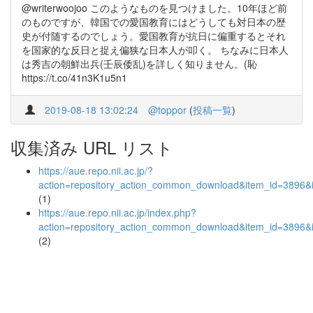
@writerwoojoo このようなものを見つけました。10年ほど前
のものですが、韓国での愛国教育にはどうしても対日本の歴
史が付随するのでしょう。愛国教育が抗日に偏重するとそれ
を国家的な反日と捉え偏狭な日本人が叩く。 ちなみに日本人
は秀吉の朝鮮出兵(壬辰倭乱)を詳しく知りません。(恥
https://t.co/41n3K1u5n1
2019-08-18 13:02:24
@toppor
(
投稿一覧
)
収集済み URL リスト
https://aue.repo.nii.ac.jp/?
action=repository_action_common_download&item_id=3896&i
(1)
https://aue.repo.nii.ac.jp/index.php?
action=repository_action_common_download&item_id=3896&i
(2)