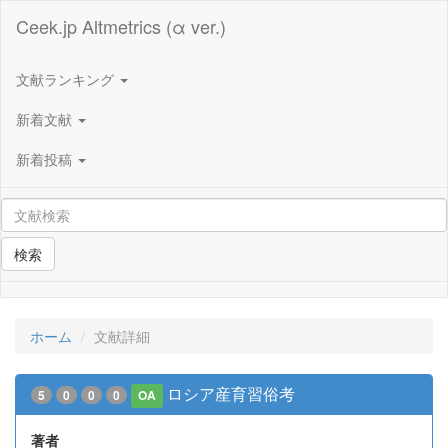
Ceek.jp Altmetrics (α ver.)
文献ランキング
新着文献
新着投稿
検索
ホーム
文献詳細
ロシア産育習俗考
5
0
0
0
OA
著者