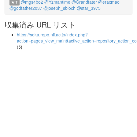
@mgs4bo2
@Yzmantime
@Grandfater
@eraxmao
7
@godfather2037
@joseph_sbloch
@star_3975
収集済み URL リスト
https://soka.repo.nii.ac.jp/index.php?
action=pages_view_main&active_action=repository_action_
(5)