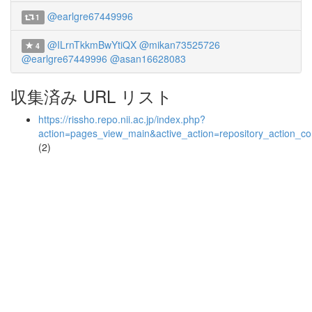
@earlgre67449996
1
@ILrnTkkmBwYtiQX
@mikan73525726
4
@earlgre67449996
@asan16628083
収集済み URL リスト
https://rissho.repo.nii.ac.jp/index.php?
action=pages_view_main&active_action=repository_action_
(2)