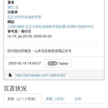
著者
溝口 元
出版者
立正大学社会福祉学部
雑誌
人間の福祉:立正大学社会福祉学部紀要
(
ISSN:13429191
)
巻号頁・発行日
no.19, pp.25-38, 2006-03-03
田代国次郎教授・山本信良教授退職記念号
2023-02-18 14:04:27
Twitter
2 + 4
http://hdl.handle.net/11266/6190
言及状況
変動（ピーク前後）
変動（月別）
分布