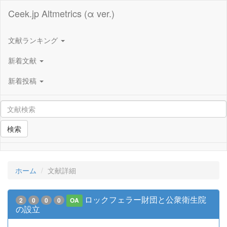
Ceek.jp Altmetrics (α ver.)
文献ランキング
新着文献
新着投稿
検索
ホーム
文献詳細
ロックフェラー財団と公衆衛生院
2
0
0
0
OA
の設立