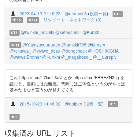
2023-04-13 21:19:23
@otamaki3
(
投稿一覧
)
5
リツイート・ネットワーク (3)
15
0.174
@twinkle_hochiki
@setouchiiiiiii
@Kurtxhi
3
@Yuyuyuyuuuuuun
@kahkkk795
@fjmrym
11
@reikawa_
@viviwe_desu
@dongchack
@HOSHIKICHA
@waiwaiBrother
@Kurtxhi
@_megahosoi_
@__82reply
これ https://t.co/T7IxdT3eiJ とか https://t.co/EBREZN2Ijg を
読むと、喜劇には距離感、悲劇には主体性というのがやっぱ
基本だよなと言うのが見えてくる
2015-10-23 14:48:02
@dolpen
(
投稿一覧
)
1
0
収集済み URL リスト