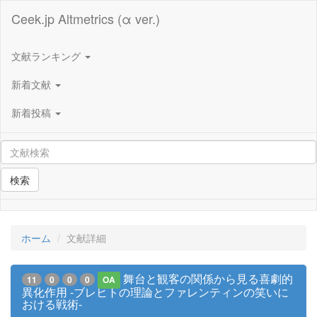
Ceek.jp Altmetrics (α ver.)
文献ランキング
新着文献
新着投稿
検索
ホーム
文献詳細
舞台と観客の関係から見る喜劇的
11
0
0
0
OA
異化作用 -ブレヒトの理論とファレンティンの笑いに
おける戦術-