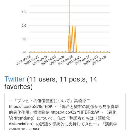
1.5
1.0
0.5
0.0
2023-05-03
2023-03-16
2023-04-03
2023-04-21
2023-05-09
2023-03-22
2023-04-09
2023-04-27
2023-03-28
2023-04-15
Twitter
(11 users, 11 posts, 14
favorites)
・『ブレヒトの俳優芸術について』高橋令二
https://t.co/2bS76orB0K ・『舞台と観客の関係から見る喜劇
的異化作用』摂津隆信 https://t.co/Q2YHFDRd5W ・〈異化
Verfremdung〉について、仏の「翻訳者たちは〈距離化
distanciation〉の訳語を伝統的に支持してきたー」『演劇学
の教科書』p.556