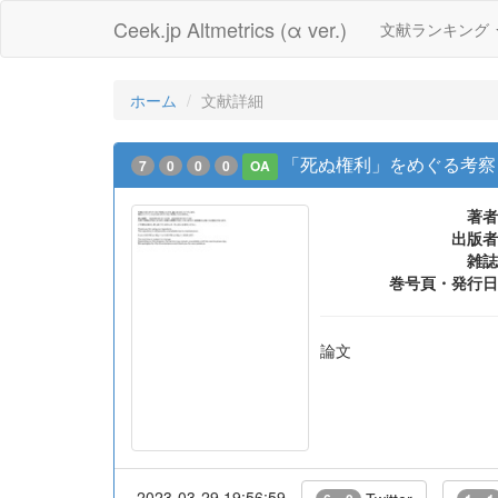
Ceek.jp Altmetrics (α ver.)
文献ランキング
ホーム
文献詳細
「死ぬ権利」をめぐる考察 
7
0
0
0
OA
著者
出版者
雑誌
巻号頁・発行日
論文
2023-03-29 19:56:59