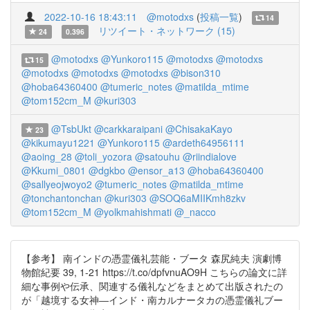
2022-10-16 18:43:11
@motodxs
(
投稿一覧
)
14
リツイート・ネットワーク (15)
24
0.396
@motodxs
@Yunkoro115
@motodxs
@motodxs
15
@motodxs
@motodxs
@motodxs
@bison310
@hoba64360400
@tumeric_notes
@matilda_mtime
@tom152cm_M
@kuri303
@TsbUkt
@carkkaraipani
@ChisakaKayo
23
@kikumayu1221
@Yunkoro115
@ardeth64956111
@aoing_28
@toli_yozora
@satouhu
@riindialove
@Kkumi_0801
@dgkbo
@ensor_a13
@hoba64360400
@sallyeojwoyo2
@tumeric_notes
@matilda_mtime
@tonchantonchan
@kuri303
@SOQ6aMIIKmh8zkv
@tom152cm_M
@yolkmahishmati
@_nacco
【参考】 南インドの憑霊儀礼芸能・ブータ 森尻純夫 演劇博
物館紀要 39, 1-21 https://t.co/dpfvnuAO9H こちらの論文に詳
細な事例や伝承、関連する儀礼などをまとめて出版されたの
が「越境する女神―インド・南カルナータカの憑霊儀礼ブー