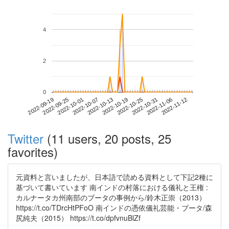
4
2
0
2022-11-06
2022-09-19
2022-10-07
2022-10-25
2022-11-12
2022-09-25
2022-10-13
2022-10-31
2022-10-01
2022-10-19
Twitter
(11 users, 20 posts, 25
favorites)
元資料と言いましたが、日本語で読める資料として下記2種に
基づいて書いています 南インドの村落における儀礼と王権 :
カルナータカ州南部のブータの事例から/鈴木正崇（2013）
https://t.co/TDrcHtPFoO 南インドの憑依儀礼芸能・ブータ/森
尻純夫（2015） https://t.co/dpfvnuBlZf