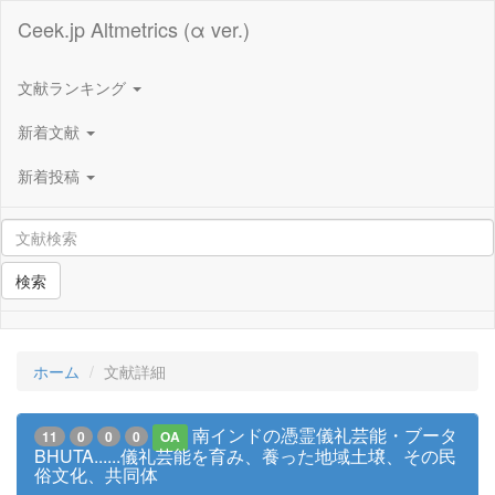
Ceek.jp Altmetrics (α ver.)
文献ランキング
新着文献
新着投稿
検索
ホーム
文献詳細
南インドの憑霊儀礼芸能・ブータ
11
0
0
0
OA
BHUTA......儀礼芸能を育み、養った地域土壌、その民
俗文化、共同体