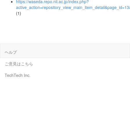
https://waseda.repo.nii.ac.jp/index.php?
active_action=repository_view_main_item_detail&page_id=
(1)
ヘルプ
ご意見はこちら
TechTech Inc.