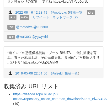
タと神女シリの饗宴 」ですね https://t.co/V1Pup5drSd
2022-08-16 12:29:43
@motodxs
(
投稿一覧
)
2
リツイート・ネットワーク (2)
2
0.500
@motodxs
@kuri303
2
@kuri303
@ygwyrdd
2
“南インドの憑霊儀礼芸能・ブータ BHUTA......儀礼芸能を育
み、養った地域土壌、その民俗文化、共同体” / “早稲田大学リ
ポジトリ” https://t.co/kGq5LAhjk9
2018-05-08 22:01:50
@niseki
(
投稿一覧
)
収集済み URL リスト
https://waseda.repo.nii.ac.jp/?
action=repository_action_common_download&item_id=27428&
(10)