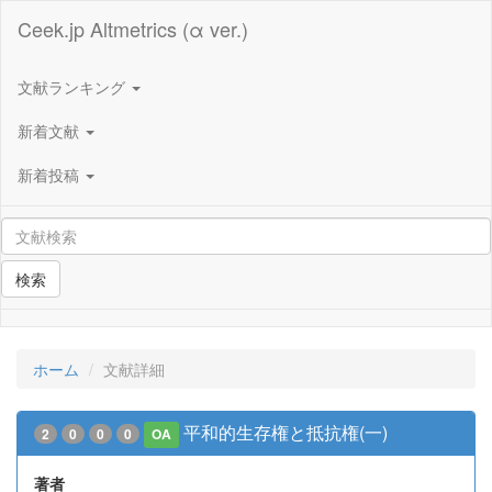
Ceek.jp Altmetrics (α ver.)
文献ランキング
新着文献
新着投稿
検索
ホーム
文献詳細
平和的生存権と抵抗権(一)
2
0
0
0
OA
著者