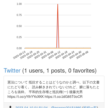
1.00
0.75
0.50
0.25
0.00
2023-04-30
2023-03-13
2023-03-31
2023-04-18
2023-05-06
2023-03-19
2023-04-06
2023-04-24
2023-03-25
2023-04-12
Twitter
(1 users, 1 posts, 0 favorites)
憲法について 抵抗することはどうなのかと調べ、以下の文書
にたどり着く。 読み解ききれていないけれど、腑に落ちたと
ころを抜粋。 平和的生存権と抵抗権(一) 後藤光男
https://t.co/yYthYYoXKK https://t.co/JdG85T0oCR
2023-04-10 01:51:04
@asagao20151990
(
投稿一覧
)