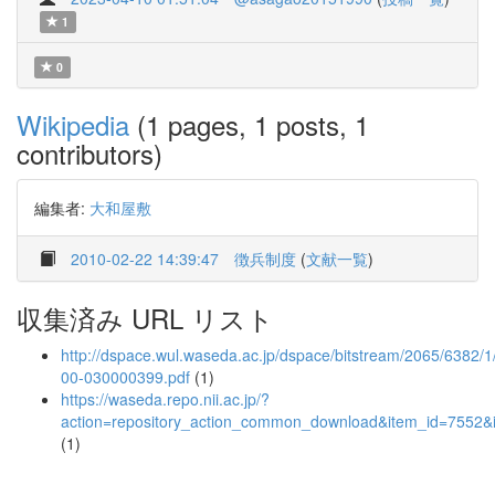
1
0
Wikipedia
(1 pages, 1 posts, 1
contributors)
編集者:
大和屋敷
2010-02-22 14:39:47
徴兵制度
(
文献一覧
)
収集済み URL リスト
http://dspace.wul.waseda.ac.jp/dspace/bitstream/2065/6382/
00-030000399.pdf
(1)
https://waseda.repo.nii.ac.jp/?
action=repository_action_common_download&item_id=7552&i
(1)