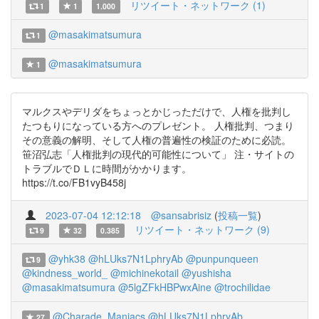
リツイート・ネットワーク (1)
1
1
1.000
@masakimatsumura
1
@masakimatsumura
1
マルクスやデリダをちょっとかじっただけで、人権を批判し
たつもりになっている方へのプレゼント。 人権批判、つまり
その意義の解明、そして人権の普遍性の検証のために必読。
笹沼弘志「人権批判の現代的可能性について」 注・サイトの
トラブルでＤＬに時間がかかります。
https://t.co/FB1vyB458j
2023-07-04 12:12:18
@sansabrisiz
(
投稿一覧
)
リツイート・ネットワーク (9)
9
32
0.385
@yhk38
@hLUks7N1LphryAb
@punpunqueen
9
@kindness_world_
@michinekotail
@yushisha
@masakimatsumura
@5lgZFkHBPwxAine
@trochilidae
@Charade_Maniacs
@hLUks7N1LphryAb
27