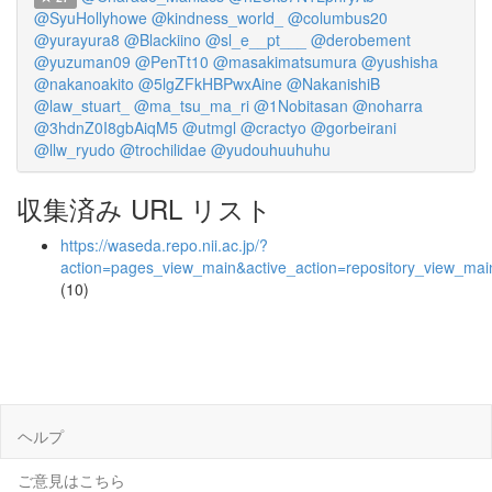
@SyuHollyhowe
@kindness_world_
@columbus20
@yurayura8
@Blackiino
@sl_e__pt___
@derobement
@yuzuman09
@PenTt10
@masakimatsumura
@yushisha
@nakanoakito
@5lgZFkHBPwxAine
@NakanishiB
@law_stuart_
@ma_tsu_ma_ri
@1Nobitasan
@noharra
@3hdnZ0I8gbAiqM5
@utmgl
@cractyo
@gorbeirani
@llw_ryudo
@trochilidae
@yudouhuuhuhu
収集済み URL リスト
https://waseda.repo.nii.ac.jp/?
action=pages_view_main&active_action=repository_view_ma
(10)
ヘルプ
ご意見はこちら