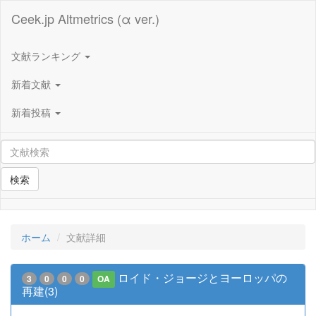
Ceek.jp Altmetrics (α ver.)
文献ランキング
新着文献
新着投稿
検索
ホーム
文献詳細
ロイド・ジョージとヨーロッパの
3
0
0
0
OA
再建(3)