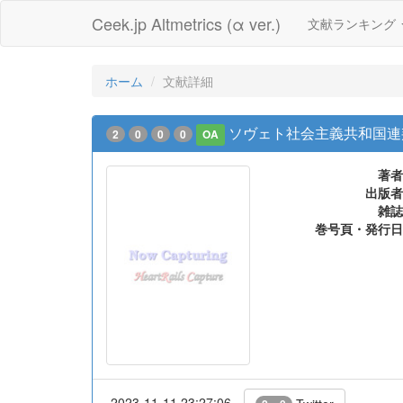
Ceek.jp Altmetrics (α ver.)
文献ランキング
ホーム
文献詳細
ソヴェト社会主義共和国連
2
0
0
0
OA
著者
出版者
雑誌
巻号頁・発行日
2023-11-11 23:27:06