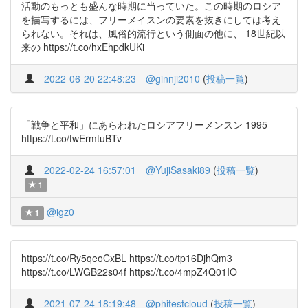
活動のもっとも盛んな時期に当っていた。この時期のロシア
を描写するには、フリーメイスンの要素を抜きにしては考え
られない。それは、風俗的流行という側面の他に、 18世紀以
来の https://t.co/hxEhpdkUKi
2022-06-20 22:48:23
@ginnji2010
(
投稿一覧
)
「戦争と平和」にあらわれたロシアフリーメンスン 1995
https://t.co/twErmtuBTv
2022-02-24 16:57:01
@YujiSasaki89
(
投稿一覧
)
1
@igz0
1
https://t.co/Ry5qeoCxBL https://t.co/tp16DjhQm3
https://t.co/LWGB22s04f https://t.co/4mpZ4Q01IO
2021-07-24 18:19:48
@phitestcloud
(
投稿一覧
)