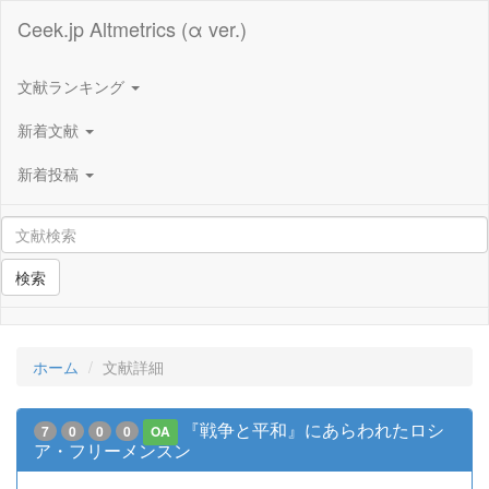
Ceek.jp Altmetrics (α ver.)
文献ランキング
新着文献
新着投稿
検索
ホーム
文献詳細
『戦争と平和』にあらわれたロシ
7
0
0
0
OA
ア・フリーメンスン