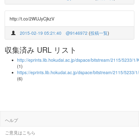
http://t.co/2WUJyCjkzV
2015-02-19 05:21:40
@9146972
(
投稿一覧
)
収集済み URL リスト
http://eprints.lib.hokudai.ac.jp/dspace/bitstream/2115/5233/
(1)
https://eprints.lib.hokudai.ac.jp/dspace/bitstream/2115/5233
(6)
ヘルプ
ご意見はこちら