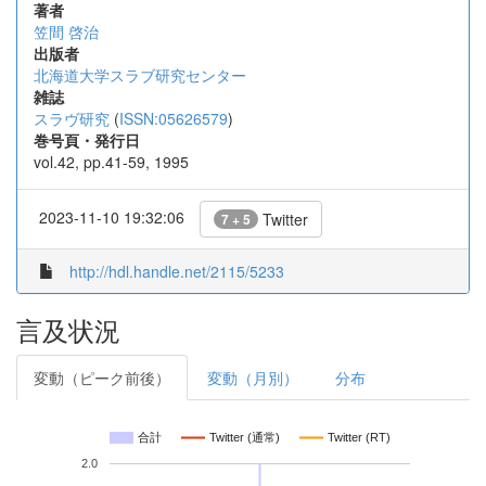
著者
笠間 啓治
出版者
北海道大学スラブ研究センター
雑誌
スラヴ研究
(
ISSN:05626579
)
巻号頁・発行日
vol.42, pp.41-59, 1995
2023-11-10 19:32:06
Twitter
7 + 5
http://hdl.handle.net/2115/5233
言及状況
変動（ピーク前後）
変動（月別）
分布
合計
Twitter (通常)
Twitter (RT)
2.0