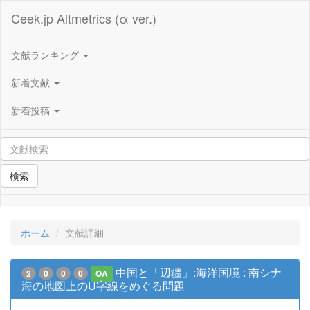
Ceek.jp Altmetrics (α ver.)
文献ランキング
新着文献
新着投稿
検索
ホーム
文献詳細
中国と「辺疆」:海洋国境 : 南シナ
2
0
0
0
OA
海の地図上のU字線をめぐる問題