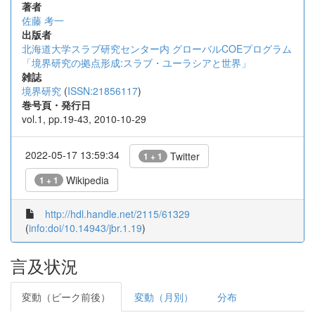
著者
佐藤 考一
出版者
北海道大学スラブ研究センター内 グローバルCOEプログラム
「境界研究の拠点形成:スラブ・ユーラシアと世界」
雑誌
境界研究
(
ISSN:21856117
)
巻号頁・発行日
vol.1, pp.19-43, 2010-10-29
2022-05-17 13:59:34
Twitter
1 + 1
Wikipedia
1 + 1
http://hdl.handle.net/2115/61329
(
info:doi/10.14943/jbr.1.19
)
言及状況
変動（ピーク前後）
変動（月別）
分布