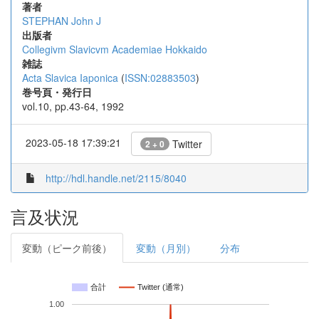
著者
STEPHAN John J
出版者
Collegivm Slavicvm Academiae Hokkaido
雑誌
Acta Slavica Iaponica
(
ISSN:02883503
)
巻号頁・発行日
vol.10, pp.43-64, 1992
2023-05-18 17:39:21
Twitter
2 + 0
http://hdl.handle.net/2115/8040
言及状況
変動（ピーク前後）
変動（月別）
分布
合計
Twitter (通常)
1.00