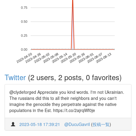
0.75
0.50
0.25
0.00
2023-06-07
2023-04-20
2023-05-08
2023-05-26
2023-06-13
2023-04-26
2023-05-14
2023-06-01
2023-05-02
2023-05-20
Twitter
(2 users, 2 posts, 0 favorites)
@clydeforged Appreciate you kind words. I'm not Ukrainian.
The russians did this to all their neighbors and you can't
imagine the genocide they perpetrate against the native
populations in the Est. https://t.co/2ajrqWf0je
2023-05-18 17:39:21
@DucuGavril
(
投稿一覧
)