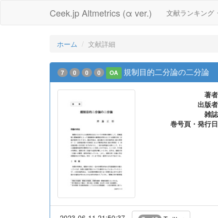
Ceek.jp Altmetrics (α ver.)
文献ランキング
ホーム
文献詳細
規制目的二分論の二分論
7
0
0
0
OA
著者
出版者
雑誌
巻号頁・発行日
2023-06-11 21:50:37