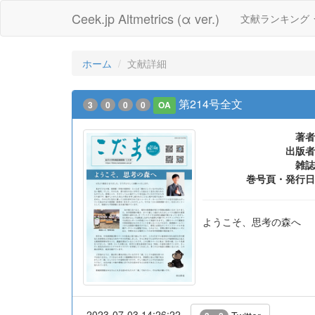
Ceek.jp Altmetrics (α ver.)
文献ランキング
ホーム
文献詳細
第214号全文
3
0
0
0
OA
著者
出版者
雑誌
巻号頁・発行日
ようこそ、思考の森へ
2023-07-03 14:26:22