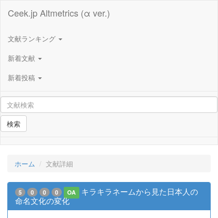
Ceek.jp Altmetrics (α ver.)
文献ランキング
新着文献
新着投稿
検索
ホーム
文献詳細
キラキラネームから見た日本人の
5
0
0
0
OA
命名文化の変化