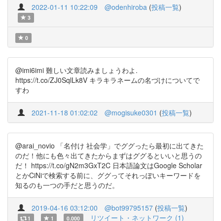
2022-01-11 10:22:09
@odenhiroba
(
投稿一覧
)
3
0
@imi6imi 難しい文章読みましょうわよ.
https://t.co/ZJ0SqlLk8V キラキラネームの名づけについてで
すわ
2021-11-18 01:02:02
@mogisuke0301
(
投稿一覧
)
@arai_novio 「名付け 社会学」でググったら最初に出てきた
のだ！他にも色々出てきたからまずはググるといいと思うの
だ！ https://t.co/gN2m3GxT2C 日本語論文はGoogle Scholar
とかCiNiで検索する前に、ググってそれっぽいキーワードを
知るのも一つの手だと思うのだ。
2019-04-16 03:12:00
@bot99795157
(
投稿一覧
)
リツイート・ネットワーク (1)
1
1
0.000