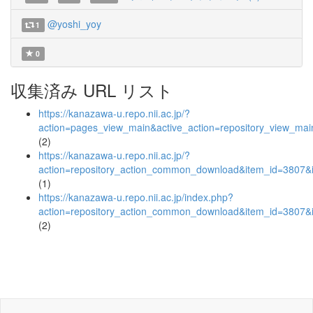
@yoshi_yoy
1
0
収集済み URL リスト
https://kanazawa-u.repo.nii.ac.jp/?
action=pages_view_main&active_action=repository_view_ma
(2)
https://kanazawa-u.repo.nii.ac.jp/?
action=repository_action_common_download&item_id=3807&i
(1)
https://kanazawa-u.repo.nii.ac.jp/index.php?
action=repository_action_common_download&item_id=3807&i
(2)