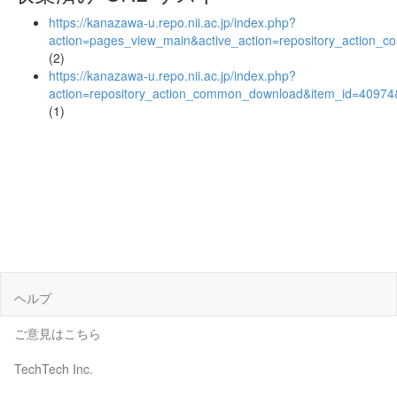
https://kanazawa-u.repo.nii.ac.jp/index.php?
action=pages_view_main&active_action=repository_action_
(2)
https://kanazawa-u.repo.nii.ac.jp/index.php?
action=repository_action_common_download&item_id=40974&
(1)
ヘルプ
ご意見はこちら
TechTech Inc.