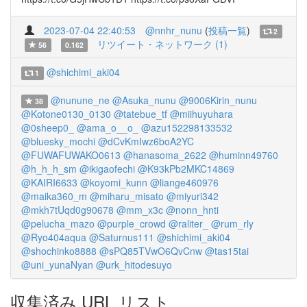
2023-07-04 22:40:53
@nnhr_nunu
(
投稿一覧
)
2
リツイート・ネットワーク (1)
56
0.162
@shichimi_aki04
1
@nunune_ne
@Asuka_nunu
@9006Kirin_nunu
38
@Kotone0130_0130
@tatebue_tf
@miihuyuhara
@0sheep0_
@ama_o__o_
@azu152298133532
@bluesky_mochi
@dCvKmIwz6boA2YC
@FUWAFUWAKO0613
@hanasoma_2622
@huminn49760
@h_h_h_sm
@ikigaofechi
@K93kPb2MKC14869
@KAIRI6633
@koyomi_kunn
@liange460976
@maika360_m
@miharu_misato
@miyuri342
@mkh7tUqd0g90678
@mm_x3c
@nonn_hnti
@pelucha_mazo
@purple_crowd
@raliter_
@rum_rly
@Ryo404aqua
@Saturnus111
@shichimi_aki04
@shochinko8888
@sPQ85TVwO6QvCnw
@tas15tai
@uni_yunaNyan
@urk_hitodesuyo
収集済み URL リスト