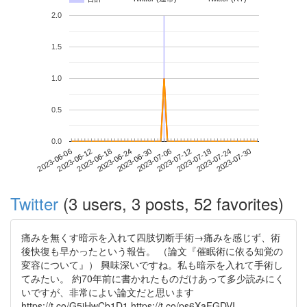
2.0
1.5
1.0
0.5
0.0
2023-07-24
2023-06-06
2023-06-24
2023-07-12
2023-07-30
2023-06-12
2023-06-30
2023-07-18
2023-06-18
2023-07-06
Twitter
(3 users, 3 posts, 52 favorites)
痛みを無くす暗示を入れて四肢切断手術→痛みを感じず、術
後快復も早かったという報告。 （論文『催眠術に依る知覚の
変容について』） 興味深いですね。私も暗示を入れて手術し
てみたい。 約70年前に書かれたものだけあって多少読みにく
いですが、非常によい論文だと思います
https://t.co/G5jHwCb1D1 https://t.co/ps6XaFGDVI