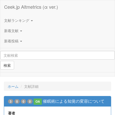
Ceek.jp Altmetrics (α ver.)
文献ランキング
新着文献
新着投稿
検索
ホーム
文献詳細
催眠術による知覚の変容について
3
0
0
0
OA
著者