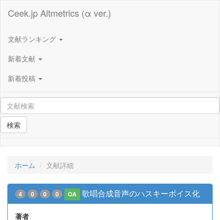
Ceek.jp Altmetrics (α ver.)
文献ランキング
新着文献
新着投稿
検索
ホーム
文献詳細
歌唱合成音声のハスキーボイス化
4
0
0
0
OA
著者