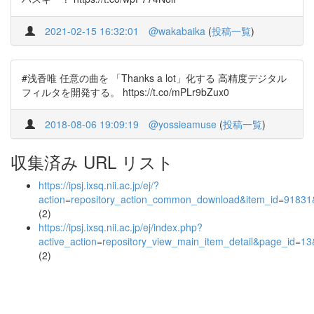
2021-02-15 16:32:01
@wakabaika
(
投稿一覧
)
#浅香唯 任意の曲を 「Thanks a lot」化する 高精度デジタル
フィルタを開発する。 https://t.co/mPLr9bZux0
2018-08-06 19:09:19
@yossieamuse
(
投稿一覧
)
収集済み URL リスト
https://ipsj.ixsq.nii.ac.jp/ej/?
action=repository_action_common_download&item_id=91831&
(2)
https://ipsj.ixsq.nii.ac.jp/ej/index.php?
active_action=repository_view_main_item_detail&page_id=
(2)