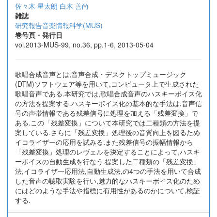
佐々木 星太朗
白木 善尚
雑誌
研究報告音楽情報科学(MUS)
巻号頁・発行日
vol.2013-MUS-99, no.36, pp.1-6, 2013-05-04
歌唱合成音声とは,音声合成・デスクトップミュージック
(DTM)ソフトウェア等を用いて,コンピュータ上で生成された
歌唱音声である.本研究では,歌唱合成音声のハスキーボイス化
の方法を提案する.ハスキーボイス化の基本的な手法は,音声信
号の声帯情報である残差信号に処理を加える「残差変換」で
ある.この「残差変換」について本研究では二種類の方法を提
案している.さらに「残差変換」処理後の音質向上を図るため
イコライザーの応用を試みる.また残差信号の振幅情報から
「残差変換」処理のレヴェルを決定することによって,ハスキ
ーボイスの自動生成を行なう.提案した二種類の「残差変換」
法,イコライザ一応用法,自動生成法,の4つの手法を用いて合成
した音声の聴取実験を行い,魅力的なハスキーボイス化のため
にはどのような手法や指標に有用性があるのかについて,検証
する.