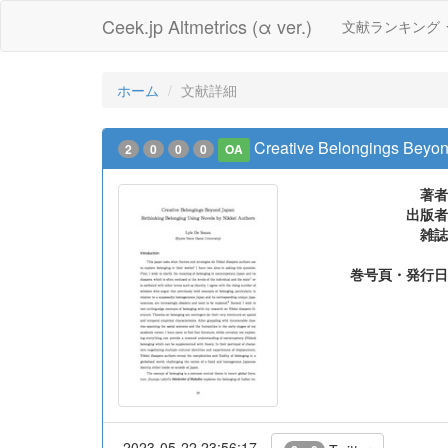
Ceek.jp Altmetrics (α ver.)
文献ランキング
ホーム
文献詳細
Creative Belongings Beyon
2
0
0
0
OA
著者
出版者
雑誌
巻号頁・発行日
2023-05-22 23:56:17