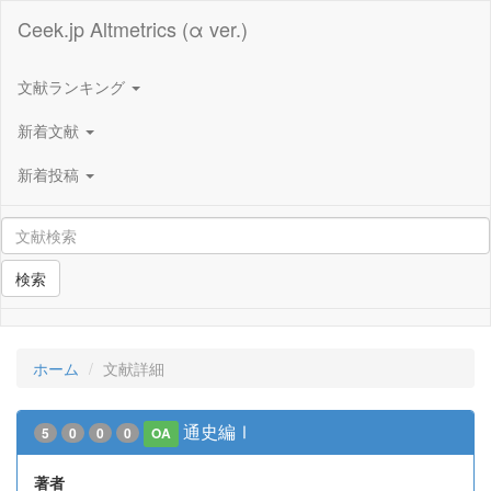
Ceek.jp Altmetrics (α ver.)
文献ランキング
新着文献
新着投稿
検索
ホーム
文献詳細
通史編Ⅰ
5
0
0
0
OA
著者