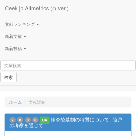
Ceek.jp Altmetrics (α ver.)
文献ランキング
新着文献
新着投稿
検索
ホーム
文献詳細
律令陵墓制の特質について : 陵戸
2
0
0
0
OA
の考察を通じて