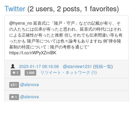
Twitter
(2 users, 2 posts, 1 favorites)
@hyena_no 延喜式に「陵戸・守戸」などの記載が有り、そ
の人たちには伝承が有ったと思われ、延喜式の時代にはそれ
による正確性が有ったと推察 但しそれでも伝承間違い等も有
ったかも 陵戸等については色々論考もありますね 例”律令陵
墓制の特質について : 陵戸の考察を通じて”
https://t.co/nWPyXZmlBK
2023-01-17 08:16:08
@starview1231
(
投稿一覧
)
リツイート・ネットワーク (1)
1
1.000
@alsnova
1
@alsnova
1
収集済み URL リスト
https://rikkyo.repo.nii.ac.jp/index.php?
action=pages_view_main&active_action=repository_action_