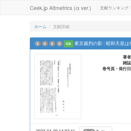
Ceek.jp Altmetrics (α ver.)
文献ランキング
ホーム
文献詳細
東京裁判の影 : 昭和天皇
3
0
0
0
OA
著者
雑誌
巻号頁・発行日
2023-04-29 14:32:41