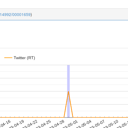
0.14992/00001659
)
Twitter (RT)
2023-05-07
2023-05-10
2023-05
-04-16
2
2023-04-19
2023-04-22
2023-04-25
2023-04-28
2023-05-01
2023-05-04