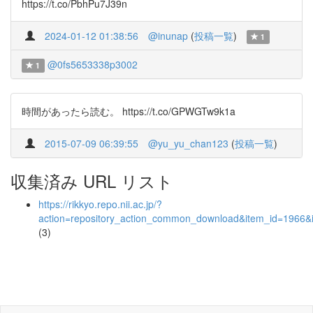
https://t.co/PbhPu7J39n
2024-01-12 01:38:56
@inunap
(
投稿一覧
)
1
@0fs5653338p3002
1
時間があったら読む。 https://t.co/GPWGTw9k1a
2015-07-09 06:39:55
@yu_yu_chan123
(
投稿一覧
)
収集済み URL リスト
https://rikkyo.repo.nii.ac.jp/?
action=repository_action_common_download&item_id=1966&i
(3)