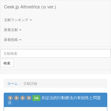
Ceek.jp Altmetrics (α ver.)
文献ランキング
新着文献
新着投稿
検索
ホーム
文献詳細
弁証法的行動療法の有効性と問題
3
0
0
0
OA
点