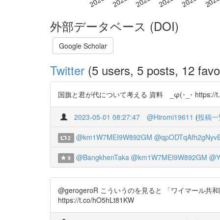
外部データベース (DOI)
Google Scholar
Twitter
(5 users, 5 posts, 12 favo
国旗と君が代について考える 資料 _φ(･_･ https://t.c
2023-05-01 08:27:47
@Hiromi19611
(
投稿一
@km1W7MEI9W892GM
@qpODTqAfh2gNyv
2
@BangkhenTaka
@km1W7MEI9W892GM
@Y
9
@gerogeroR こういうのを見ると 「ワイマ
https://t.co/hO5hLt81KW