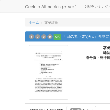
Ceek.jp Altmetrics (α ver.)
文献ランキング
ホーム
文献詳細
「日の丸・君が代」強制に
5
0
0
0
OA
著者
雑誌
巻号頁・発行日
2023-05-01 15:14:00