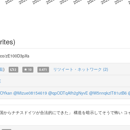
rites)
o/zE100D3pXs
覧
)
リツイート・ネットワーク (2)
2
10
0.471
E
OYkan
@Mizue08154619
@qpODTqAfh2gNyvE
@W5nnqkzlT81utB6
ール共和国からナチスドイツが合法的にできた」 構造を暗示してそうで怖い