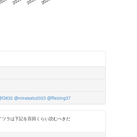
@G832
@miraisato2023
@Reizing37
 コイツラは下記を百回くらい読むべきだ