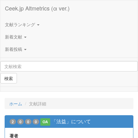
Ceek.jp Altmetrics (α ver.)
文献ランキング
新着文献
新着投稿
検索
ホーム
文献詳細
「法益」について
2
0
0
0
OA
著者