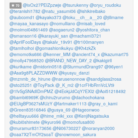
@ixOx27PEIZpzwje
@tsurukenny
@oryu_roudoku
70
@teranishi1782
@natu_yasumi06
@ishikireibako
@aubcomd1
@kayako373
@toku__ch__a__20
@jillmame
@mayaa_kanasayo
@nomulliano
@misab_loved
@moimoi04861469
@aogaerun2
@yoshitora_chan
@smanson16
@karayuki_san
@machami3721
@AprilFoolDays
@takalv_19v91
@tr100manyen
@tamihoihoi
@gomashionikukyu
@Kh4zkZk
@emomotks666
@kenner_MM
@ancient74_x
@kazumart75
@molly47968520
@BRAND_NEW_DAY_2
@kakigirll
@kurikame
@midorin0518
@SturmundDrang97
@96yen1
@Asa9g8PLAZZDWWW
@kyusyu_danzi
@mznmb_de_hirune
@narusenonnow
@sandglass2rosa
@sto25251
@ToyPack
@_K_m2
@1crFHbRrnVcLVt9
@1fvSgSNAdIDmPMZ
@4EokjJdCqY7EXI2
@Aoi51218492
@bambi6969K
@chiru2rurumo
@dachochokana
@EUigBP3627sMUzY
@fartmaker1113
@gray_o_kami
@Green83516846
@gusya_69
@Hageonwoo
@helltayuu666
@hime_miki_xxx
@KenjiNagatsuka
@kubi0shimete
@kyuro96
@momofusa800
@muramur83173656
@Ni06730227
@noranyan2000
@oaa7X2TmOY2soaT
@snowmoon_sakura