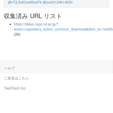
@vTjLXxiOowWxaP4
@yuki3129614650
収集済み URL リスト
https://rikkyo.repo.nii.ac.jp/?
action=repository_action_common_download&item_id=16485&
(20)
ヘルプ
ご意見はこちら
TechTech Inc.