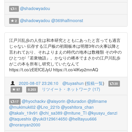
@shadowyadou
1
@shadowyadou
@369halfmoonst
2
江戸川乱歩の人生は和本研究とともにあったと言っても過言
じゃない 伝存する江戸板の初期板本は明暦3年の火事以降と
言われており、それよりまえの時代の地本は数種類 その中の
ひとつが『若衆物語』。かなりの稀本でまさかの江戸川乱歩
がこの本を所有し研究していたなんて
https://t.co/zElEfCEJyU https://t.co/4lKvp2mnAQ
2020-08-07 23:26:10
@tuyashun
(
投稿一覧
)
20
リツイート・ネットワーク (17)
97
0.203
@hyochackv
@aisyorin
@duradon
@jillmame
17
@mukimuki02
@Lno_221b
@yoshitora_chan
@takalv_19v91
@chi_sa389
@mitune_TI
@kyusyu_danzi
@taqueshix
@yuki3129614650
@helltayuu666
@noranyan2000