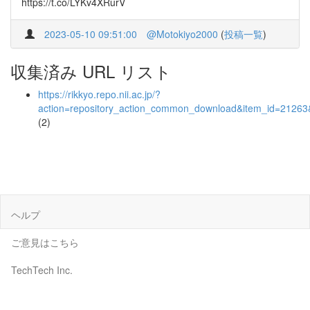
https://t.co/LYKv4XRurV
2023-05-10 09:51:00
@Motokiyo2000
(
投稿一覧
)
収集済み URL リスト
https://rikkyo.repo.nii.ac.jp/?
action=repository_action_common_download&item_id=21263&
(2)
ヘルプ
ご意見はこちら
TechTech Inc.