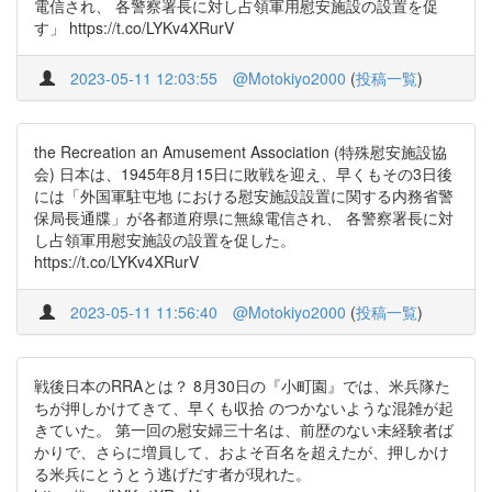
電信され、 各警察署長に対し占領軍用慰安施設の設置を促
す」 https://t.co/LYKv4XRurV
2023-05-11 12:03:55
@Motokiyo2000
(
投稿一覧
)
the Recreation an Amusement Association (特殊慰安施設協
会) 日本は、1945年8月15日に敗戦を迎え、早くもその3日後
には「外国軍駐屯地 における慰安施設設置に関する内務省警
保局長通牒」が各都道府県に無線電信され、 各警察署長に対
し占領軍用慰安施設の設置を促した。
https://t.co/LYKv4XRurV
2023-05-11 11:56:40
@Motokiyo2000
(
投稿一覧
)
戦後日本のRRAとは？ 8月30日の『小町園』では、米兵隊た
ちが押しかけてきて、早くも収拾 のつかないような混雑が起
きていた。 第一回の慰安婦三十名は、前歴のない未経験者ば
かりで、さらに増員して、およそ百名を超えたが、押しかけ
る米兵にとうとう逃げだす者が現れた。