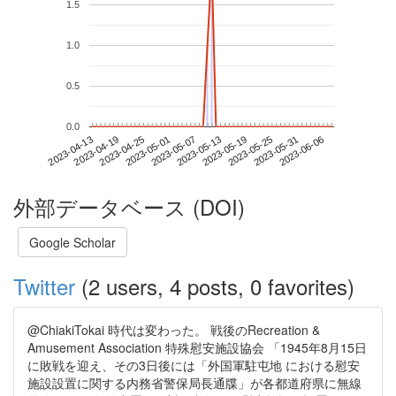
1.5
1.0
0.5
0.0
2023-05-31
2023-04-13
2023-05-01
2023-05-19
2023-06-06
2023-04-19
2023-05-07
2023-05-25
2023-04-25
2023-05-13
外部データベース (DOI)
Google Scholar
Twitter
(2 users, 4 posts, 0 favorites)
@ChiakiTokai 時代は変わった。 戦後のRecreation &
Amusement Association 特殊慰安施設協会 「1945年8月15日
に敗戦を迎え、その3日後には「外国軍駐屯地 における慰安
施設設置に関する内務省警保局長通牒」が各都道府県に無線