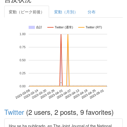
変動（ピーク前後）
変動（月別）
分布
合計
Twitter (通常)
Twitter (RT)
1.00
0.75
0.50
0.25
*
*
0.00
2023-04-25
2023-03-08
2023-03-26
2023-04-13
2023-05-01
2023-03-14
2023-04-01
2023-04-19
2023-03-20
2023-04-07
Twitter
(2 users, 2 posts, 9 favorites)
Hoy se ha publicado, en The Joint Journal of the National