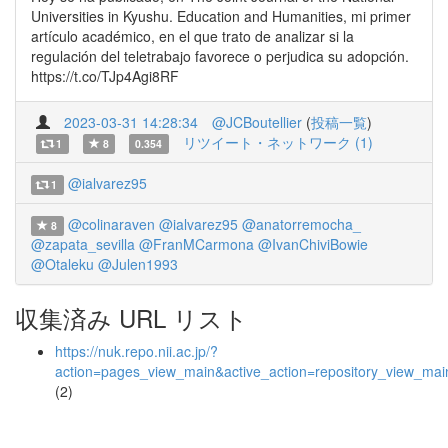
Universities in Kyushu. Education and Humanities, mi primer
artículo académico, en el que trato de analizar si la
regulación del teletrabajo favorece o perjudica su adopción.
https://t.co/TJp4Agi8RF
2023-03-31 14:28:34
@JCBoutellier
(
投稿一覧
)
リツイート・ネットワーク (1)
1
8
0.354
@ialvarez95
1
@colinaraven
@ialvarez95
@anatorremocha_
8
@zapata_sevilla
@FranMCarmona
@IvanChiviBowie
@Otaleku
@Julen1993
収集済み URL リスト
https://nuk.repo.nii.ac.jp/?
action=pages_view_main&active_action=repository_view_ma
(2)