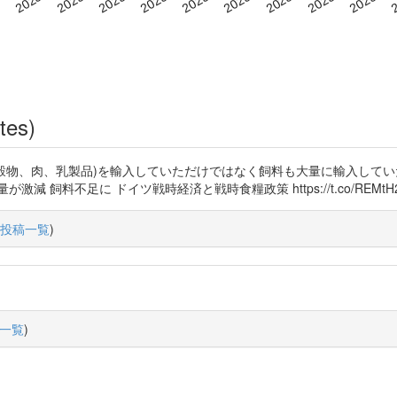
tes)
は多くの食糧(穀物、肉、乳製品)を輸入していただけではなく飼料も大量に輸入
飼料不足に ドイツ戦時経済と戦時食糧政策 https://t.co/REMtH2
投稿一覧
)
一覧
)