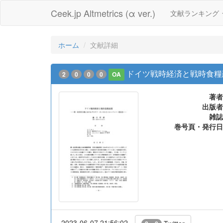
Ceek.jp Altmetrics (α ver.)
文献ランキング
ホーム
文献詳細
ドイツ戦時経済と戦時食糧
2
0
0
0
OA
著者
出版者
雑誌
巻号頁・発行日
2023-06-07 21:56:02