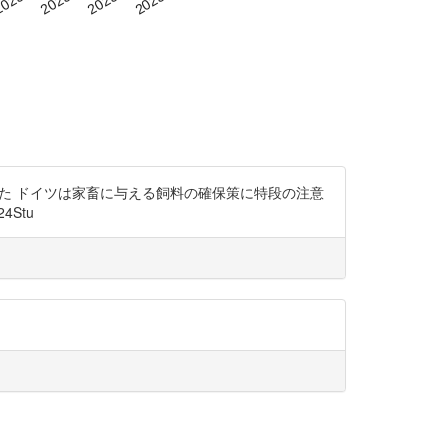
していた ドイツは家畜に与える飼料の確保策に特段の注意
4Stu