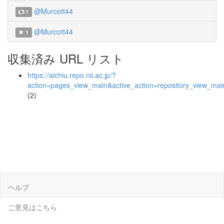
@Murcott44
1
@Murcott44
1
収集済み URL リスト
https://aichiu.repo.nii.ac.jp/?
action=pages_view_main&active_action=repository_view_ma
(2)
ヘルプ
ご意見はこちら