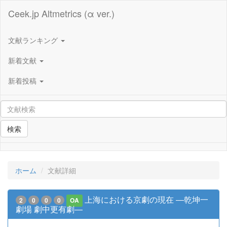
Ceek.jp Altmetrics (α ver.)
文献ランキング
新着文献
新着投稿
検索
ホーム
文献詳細
上海における京劇の現在 ―乾坤一
2
0
0
0
OA
劇場 劇中更有劇―