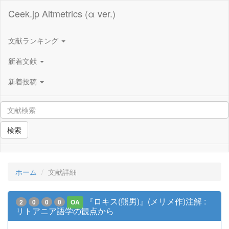
Ceek.jp Altmetrics (α ver.)
文献ランキング
新着文献
新着投稿
検索
ホーム
文献詳細
『ロキス(熊男)』(メリメ作)注解 :
2
0
0
0
OA
リトアニア語学の観点から