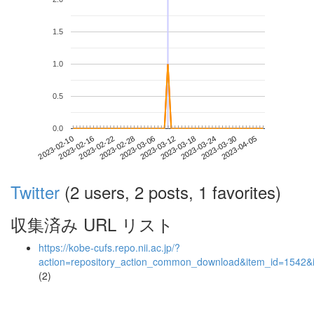
1.5
1.0
0.5
0.0
2023-03-30
2023-02-10
2023-02-28
2023-03-18
2023-04-05
2023-02-16
2023-03-06
2023-03-24
2023-02-22
2023-03-12
Twitter
(2 users, 2 posts, 1 favorites)
収集済み URL リスト
https://kobe-cufs.repo.nii.ac.jp/?
action=repository_action_common_download&item_id=1542&i
(2)