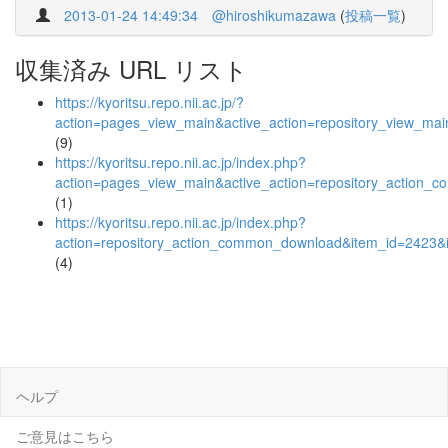
2013-01-24 14:49:34
@hiroshikumazawa
(
投稿一覧
)
収集済み URL リスト
https://kyoritsu.repo.nii.ac.jp/?
action=pages_view_main&active_action=repository_view_ma
(9)
https://kyoritsu.repo.nii.ac.jp/index.php?
action=pages_view_main&active_action=repository_action_
(1)
https://kyoritsu.repo.nii.ac.jp/index.php?
action=repository_action_common_download&item_id=2423&i
(4)
ヘルプ
ご意見はこちら