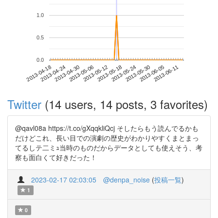
1.0
0.5
0.0
2013-06-05
2013-04-18
2013-05-06
2013-05-24
2013-06-11
2013-04-24
2013-05-12
2013-05-30
2013-04-30
2013-05-18
Twitter
(14 users, 14 posts, 3 favorites)
@qavl08a https://t.co/gXqqkliQcj そしたらもう読んでるかも
だけどこれ、長い目での演劇の歴史がわかりやすくまとまっ
てるしテ二ミｭ当時のものだからデータとしても使えそう、考
察も面白くて好きだった！
2023-02-17 02:03:05
@denpa_noise
(
投稿一覧
)
1
0