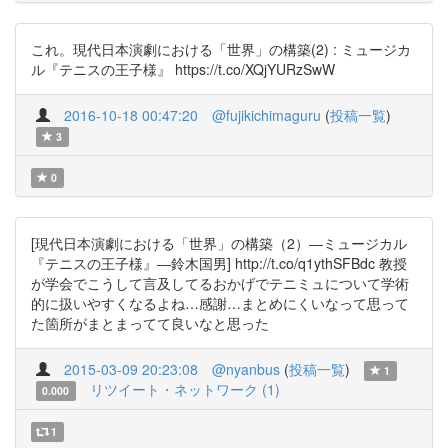
これ。現代日本演劇における「世界」の構築(2) : ミュージカ
ル『テニスの王子様』 https://t.co/XQjYURzSwW
2016-10-18 00:47:20
@fujikichimaguru
(
投稿一覧
)
3
0
[現代日本演劇における「世界」の構築（2）―ミュージカル
『テニスの王子様』―鈴木国男] http://t.co/q1ythSFBdc 教授
が学会でこうして言及してるおかげでテニミュについて学術
的に扱いやすくなるよね…感謝…まとめにくいなって思って
た箇所がまとまってて良いなと思った
2015-03-09 20:23:08
@nyanbus
(
投稿一覧
)
1
リツイート・ネットワーク (1)
0.000
1