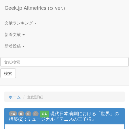
Ceek.jp Altmetrics (α ver.)
文献ランキング
新着文献
新着投稿
検索
ホーム
文献詳細
現代日本演劇における「世界」の
14
0
0
0
OA
構築(2) : ミュージカル『テニスの王子様』