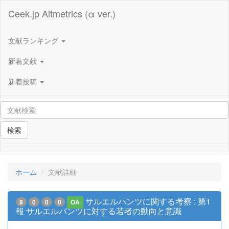
Ceek.jp Altmetrics (α ver.)
文献ランキング
新着文献
新着投稿
検索
ホーム
文献詳細
サルエルパンツに関する考察 : 第1
8
0
0
0
OA
報 サルエルパンツに対する若者の動向と意識