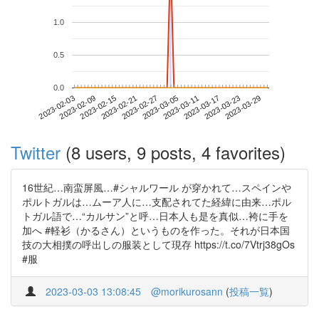
1.0
0.5
0.0
2023-03-23
2023-02-03
2023-02-21
2023-03-11
2023-03-29
2023-02-09
2023-02-27
2023-03-17
2023-02-15
2023-03-05
Twitter
(8 users, 9 posts, 4 favorites)
16世紀…南蛮屏風…#シャルワール が穿かれて…スペインや
ポルトガルは…ムーア人に…支配されてた経緯に由来…ポル
トガル語で…“カルサン”と呼…日本人も是を真似…袴に手を
加へ #軽衫（かるさん）というものを作った。それが日本国
技の大相撲の呼出しの服装として現存 https://t.co/7Vtrj38gOs
#服
2023-03-03 13:08:45
@morikurosann
(
投稿一覧
)