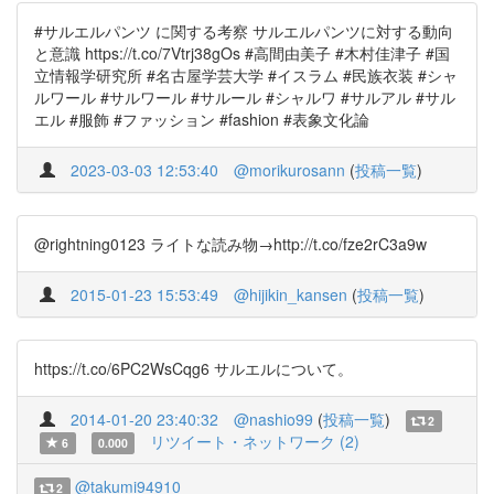
#サルエルパンツ に関する考察 サルエルパンツに対する動向
と意識 https://t.co/7Vtrj38gOs #高間由美子 #木村佳津子 #国
立情報学研究所 #名古屋学芸大学 #イスラム #民族衣装 #シャ
ルワール #サルワール #サルール #シャルワ #サルアル #サル
エル #服飾 #ファッション #fashion #表象文化論
2023-03-03 12:53:40
@morikurosann
(
投稿一覧
)
@rightning0123 ライトな読み物→http://t.co/fze2rC3a9w
2015-01-23 15:53:49
@hijikin_kansen
(
投稿一覧
)
https://t.co/6PC2WsCqg6 サルエルについて。
2014-01-20 23:40:32
@nashio99
(
投稿一覧
)
2
リツイート・ネットワーク (2)
6
0.000
@takumi94910
2