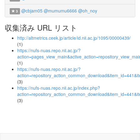
@cbjam05
@mumumu6666
@oh_noy
3
収集済み URL リスト
http://altmetrics.ceek.jp/article/id.nii.ac.jp/1095/00000439/
(1)
https://nufs-nuas.repo.nii.ac.jp/?
action=pages_view_main&active_action=repository_view_ma
(1)
https://nufs-nuas.repo.nii.ac.jp/?
action=repository_action_common_download&item_id=441&it
(3)
https://nufs-nuas.repo.nii.ac.jp/index.php?
action=repository_action_common_download&item_id=441&it
(3)