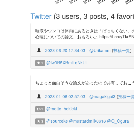
Twitter
(3 users, 3 posts, 4 favori
唾液やウンコは体内にあるときは「ばっちくない」
心理についての論文、おもろいよ https://t.co/yTkrSNyM14 
2023-06-20 17:34:03
@Urikamm
(
投稿一覧
)
@Iw3R5XRml1qNkUl
1
ちょっと面白そうな論文があったので共有しておこう https:/
2023-01-06 02:57:03
@magakigai3
(
投稿一
@motto_hekieki
1
@sourceke
@mustardmilk0616
@Q_Ogura
3