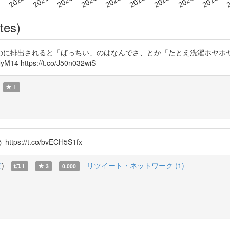
tes)
のに排出されると「ばっちい」のはなんでさ、とか「たとえ洗濯ホヤホ
https://t.co/J50n032wiS
1
/t.co/bvECH5S1fx
覧
)
リツイート・ネットワーク (1)
1
3
0.000