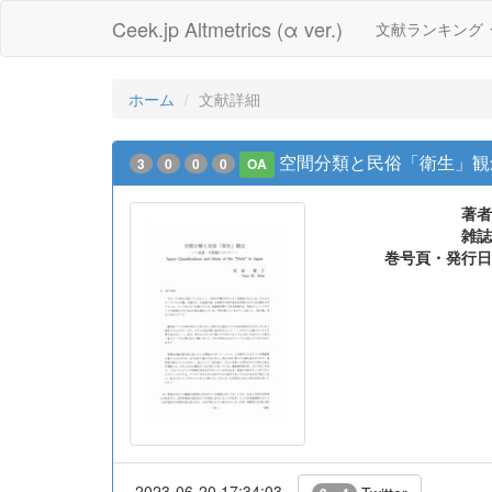
Ceek.jp Altmetrics (α ver.)
文献ランキング
ホーム
文献詳細
空間分類と民俗「衛生」観念
3
0
0
0
OA
著者
雑誌
巻号頁・発行日
2023-06-20 17:34:03