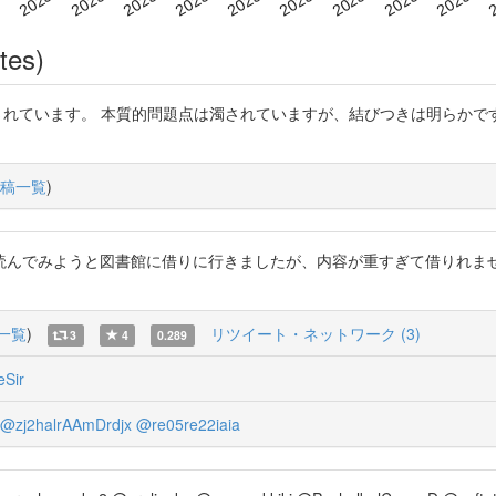
tes)
社会問題として表現されています。 本質的問題点は濁されていますが、結びつきは
稿一覧
)
連書籍を読んでみようと図書館に借りに行きましたが、内容が重すぎて借りれ
一覧
)
リツイート・ネットワーク (3)
3
4
0.289
eSir
@zj2halrAAmDrdjx
@re05re22iaia