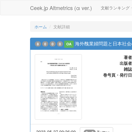
Ceek.jp Altmetrics (α ver.)
文献ランキング
ホーム
文献詳細
海外醜業婦問題と日本社会
8
0
0
0
OA
著者
出版者
雑誌
巻号頁・発行日
2023-05-27 09:26:09