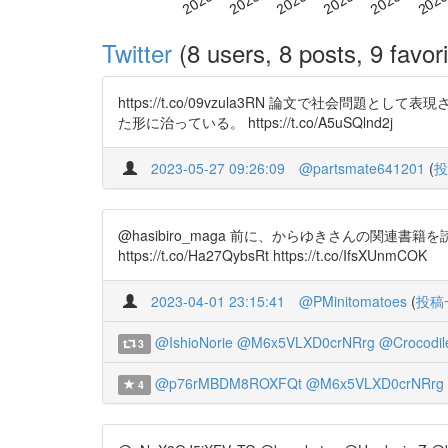
Twitter
(8 users, 8 posts, 9 favori
https://t.co/09vzula3RN 論文で
た形に治っている。 https://t.co/A5uSQlnd2j
2023-05-27 09:26:09
@partsmate641201
(
投
@hasibiro_maga 前に、からゆきさんの関
https://t.co/Ha27QybsRt https://t.co/IfsXUnmCOK
2023-04-01 23:15:41
@PMinitomatoes
(
投稿
@IshioNorie
@M6x5VLXD0crNRrg
@Crocodil
3
@p76rMBDM8ROXFQt
@M6x5VLXD0crNRrg
4