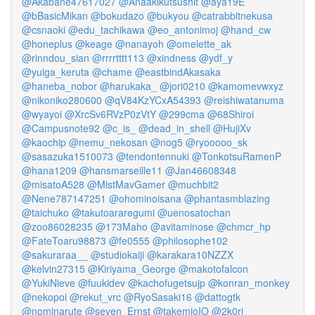
@Akabane47617027
@Anaakikutsushit
@aya19E
@bBasicMikan
@bokudazo
@bukyou
@catrabbitnekusa
@csnaoki
@edu_tachikawa
@eo_antonimoj
@hand_cw
@honeplus
@keage
@nanayoh
@omelette_ak
@rinndou_sian
@rrrrtttt113
@xindness
@ydf_y
@yuiga_keruta
@chame
@eastbindAkasaka
@haneba_nobor
@harukaka_
@jori0210
@kamomevwxyz
@nikoniko280600
@qV84KzYCxA54393
@reishiwatanuma
@wyayoi
@XrcSv6RVzP0zVtY
@299cma
@68Shiroi
@Campusnote92
@c_is_
@dead_in_shell
@HujiXv
@kaochip
@nemu_nekosan
@nog5
@ryooooo_sk
@sasazuka1510073
@tendontennuki
@TonkotsuRamenP
@hana1209
@hansmarseille11
@Jan46608348
@misatoA528
@MistMavGamer
@muchbit2
@Nene787147251
@ohominoisana
@phantasmblazing
@taichuko
@takutoararegumi
@uenosatochan
@zoo86028235
@173Maho
@avitaminose
@chmcr_hp
@FateToaru98873
@fe0555
@philosophe102
@sakuraraa__
@studiokaiji
@karakara10NZZX
@kelvin27315
@Kiriyama_George
@makotofalcon
@YukiNieve
@fuukidev
@kachofugetsujp
@konran_monkey
@nekopoi
@rekut_vrc
@RyoSasaki16
@dattogtk
@nominarute
@seven_Ernst
@takemioIO
@2k0ri