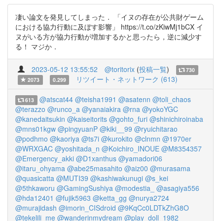
凄い論文を発見してしまった． 「イヌの存在が公共財ゲーム
における協力行動に及ぼす影響」 https://t.co/zKiwMj1bCX イ
ヌがいる方が協力行動が増加するかと思ったら，逆に減少す
る！ マジか．
2023-05-12 13:55:52
@toritorix
(
投稿一覧
)
730
リツイート・ネットワーク (613)
2073
0.299
@atscat44
@teisha1991
@asatenn
@toli_chaos
613
@terazzo
@runco_a
@yanaiakira
@rna
@yokoYGC
@kanedaitsukin
@kaiseitorits
@gohto_furi
@shinichiroinaba
@mns01kgw
@pingyuanP
@kiki__99
@ryuichitarao
@podhmo
@kaoriya
@ts7i
@kurokito
@clnmn
@1970er
@WRXGAC
@yoshitada_n
@Koichiro_INOUE
@M8354357
@Emergency_akki
@D1xanthus
@yamadori06
@itaru_ohyama
@abe25masahito
@aiz00
@murasama
@quasicatta
@MUTI39
@kashiwakunugi
@s_kei
@5thkaworu
@GamingSushiya
@modestia_
@asagiya556
@hda12401
@fujik5963
@ketta_gg
@nurya2724
@murajidash
@imorin_CISdroid
@9KqCc0LDTkZhG8O
@tekelili_me
@wanderinmydream
@play_doll_1982