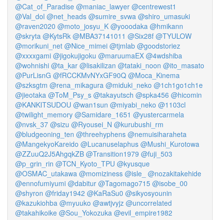
@Cat_of_Paradise
@maniac_lawyer
@centrewest1
@Val_dol
@net_heads
@sumire_svwa
@shiro_umasuki
@raven2020
@moto_josyu_K
@yooodaka
@hmikann
@skryta
@KytsRk
@MBA37141011
@Six28f
@TYULOW
@morikuni_net
@Nice_mimei
@tjmlab
@goodstoriez
@xxxxgami
@jigokujigoku
@maruumaEX
@4wdshiba
@wohnishi
@ta_kar
@lisakilizan
@tataki_noon
@ito_masato
@PurLisnG
@fRCCKMvNYxGF90Q
@Moca_Kinema
@szksgtm
@rena_mikagura
@miduki_neko
@1ch1go1ch1e
@jieotaka
@ToM_Psy_s
@takayutsch
@spka456
@hicomin
@KANKITSUDOU
@wan1sun
@miyabi_neko
@1103cl
@twilight_memory
@Samidare_1651
@yustercarmela
@nvsk_37
@sizu
@Ryousei_N
@kurubushi_rm
@bludgeoning_ten
@threehyphens
@nemuisiharaheta
@MangekyoKareido
@Lucanuselaphus
@Mushi_Kurotowa
@ZZuuQ2J5AhgqkZB
@Transition1979
@fuji_503
@p_grin_rin
@TCN_Kyoto_TPU
@kyusque
@OSMAC_utakawa
@momiziness
@isle_
@nozakitakehide
@ennofumiyumi
@dabitur
@Tagomago715
@isobe_00
@shyron
@friday1942
@KaRaSu0
@sikyosyounin
@kazukiohba
@myuuko
@awtjvyjz
@uncorrelated
@takahikoike
@Sou_Yokozuka
@evil_empire1982