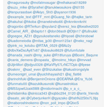
@magurosuky
@mofatmosugar
@reihakana018289
@suzu_mike
@Syraihel
@tanukiwosukore
@td155
@tenpurasoba4
@Akiyo_Shi3
@ayanon1936
@exampIe_text
@FFF_mnt
@Guang_Nn
@hajike_tarin
@hakuhai
@hkoba
@manekineko66
@nknnknnknht
@ragonbo
@RTerkun
@syulan2
@xerez_tea
@bealive2020
@Camel_AIR_
@dapto11
@don36so9
@Dtjin17
@fullnukki
@goegoe_AZ31
@gyoukositaneko
@hiyos6
@ichirobowl
@luadomeiodia
@mitas_jp30
@mori123a1
@neko_nagi
@pink_no_kotubu
@RTAA_0529
@BAz2y
@dbvXwDscAy87x87
@dosukoi8629
@fufumfutale
@hanada_nashi
@miy_suke
@R18furuya
@Boxini_Baqune
@canis_demens
@copasta_
@imoimo_hikyo
@imvvad
@JijinMori
@joljyu0328
@KaVRy57LrNCTOpb
@llyese
@oskmr_
@sad_even
@ShizukaIse
@takustrongstyle
@umeonigiri_umai
@yuichihayashi21
@aj_flat66
@arinohifuki
@BenjaminOnions
@DEARNA
@Era_Yu36
@funmatu00
@kazukikusunoki
@kunastrokius
@M53zpwiUzai45M8
@midorimachi
@p_v_a_c_
@shidaimika
@sinicca343
@xqbbc294_0120
@ants_friends
@asato_aki
@CyberjunkerH
@gyazako
@hshNJ2S0s7L3ljq
@maboroshinokemo
@non_poli_impo
@QtxcS