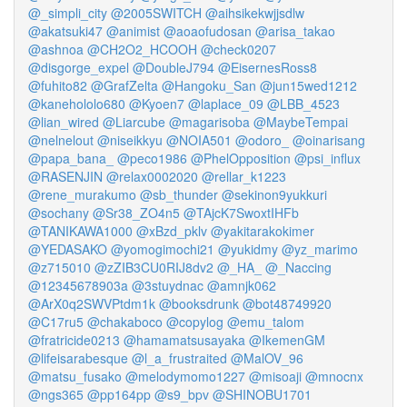
@_simpli_city
@2005SWITCH
@aihsikekwjjsdlw
@akatsuki47
@animist
@aoaofudosan
@arisa_takao
@ashnoa
@CH2O2_HCOOH
@check0207
@disgorge_expel
@DoubleJ794
@EisernesRoss8
@fuhito82
@GrafZelta
@Hangoku_San
@jun15wed1212
@kanehololo680
@Kyoen7
@laplace_09
@LBB_4523
@lian_wired
@Liarcube
@magarisoba
@MaybeTempai
@nelnelout
@niseikkyu
@NOIA501
@odoro_
@oinarisang
@papa_bana_
@peco1986
@PhelOpposition
@psi_influx
@RASENJIN
@relax0002020
@rellar_k1223
@rene_murakumo
@sb_thunder
@sekinon9yukkuri
@sochany
@Sr38_ZO4n5
@TAjcK7SwoxtIHFb
@TANIKAWA1000
@xBzd_pklv
@yakitarakokimer
@YEDASAKO
@yomogimochi21
@yukidmy
@yz_marimo
@z715010
@zZIB3CU0RIJ8dv2
@_HA_
@_Naccing
@12345678903a
@3stuydnac
@amnjk062
@ArX0q2SWVPtdm1k
@booksdrunk
@bot48749920
@C17ru5
@chakaboco
@copylog
@emu_talom
@fratricide0213
@hamamatsusayaka
@IkemenGM
@lifeisarabesque
@l_a_frustraited
@MalOV_96
@matsu_fusako
@melodymomo1227
@misoaji
@mnocnx
@ngs365
@pp164pp
@s9_bpv
@SHINOBU1701