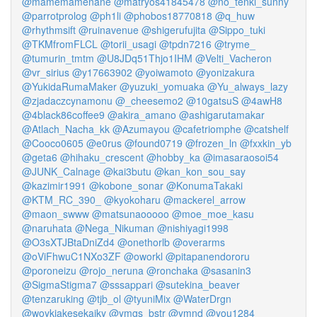
@mamemamenane
@matryos41845478
@no_tenki_sunny
@parrotprolog
@ph1li
@phobos18770818
@q_huw
@rhythmsift
@ruinavenue
@shigerufujita
@Sippo_tuki
@TKMfromFLCL
@torii_usagi
@tpdn7216
@tryme_
@tumurin_tmtm
@U8JDq51Thjo1IHM
@Velti_Vacheron
@vr_sirius
@y17663902
@yoiwamoto
@yonizakura
@YukidaRumaMaker
@yuzuki_yomuaka
@Yu_always_lazy
@zjadaczcynamonu
@_cheesemo2
@10gatsuS
@4awH8
@4black86coffee9
@akira_amano
@ashigarutamakar
@Atlach_Nacha_kk
@Azumayou
@cafetriomphe
@catshelf
@Cooco0605
@e0rus
@found0719
@frozen_ln
@fxxkin_yb
@geta6
@hihaku_crescent
@hobby_ka
@imasaraosoi54
@JUNK_Calnage
@kai3butu
@kan_kon_sou_say
@kazimir1991
@kobone_sonar
@KonumaTakaki
@KTM_RC_390_
@kyokoharu
@mackerel_arrow
@maon_swww
@matsunaooooo
@moe_moe_kasu
@naruhata
@Nega_Nikuman
@nishiyagi1998
@O3sXTJBtaDniZd4
@onethorlb
@overarms
@oViFhwuC1NXo3ZF
@oworkl
@pitapanendororu
@poroneizu
@rojo_neruna
@ronchaka
@sasanin3
@SigmaStigma7
@sssappari
@sutekina_beaver
@tenzaruking
@tjb_ol
@tyuniMix
@WaterDrgn
@woykiakesekaiky
@ymgs_bstr
@ymnd
@you1284