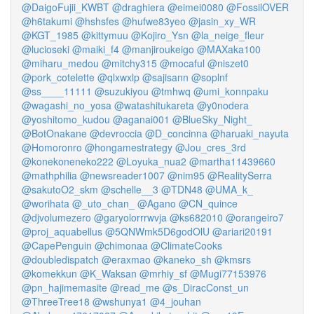
@DaigoFujii_KWBT
@draghiera
@eimei0080
@FossilOVER
@h6takumi
@hshsfes
@hufwe83yeo
@jasin_xy_WR
@KGT_1985
@kittymuu
@Kojiro_Ysn
@la_neige_fleur
@lucioseki
@maiki_f4
@manjiroukeigo
@MAXaka100
@miharu_medou
@mitchy315
@mocaful
@niszet0
@pork_cotelette
@qlxwxlp
@sajisann
@soplnf
@ss____11111
@suzukiyou
@tmhwq
@umi_konnpaku
@wagashi_no_yosa
@watashitukareta
@y0nodera
@yoshitomo_kudou
@aganai001
@BlueSky_Night_
@BotOnakane
@devroccia
@D_concinna
@haruaki_nayuta
@Homoronro
@hongamestrategy
@Jou_cres_3rd
@konekoneneko222
@Loyuka_nua2
@martha11439660
@mathphilia
@newsreader1007
@nim95
@RealitySerra
@sakutoO2_skm
@schelle__3
@TDN48
@UMA_k_
@worihata
@_uto_chan_
@Agano
@CN_quince
@djvolumezero
@garyolorrrwvja
@ks682010
@orangeiro7
@proj_aquabellus
@5QNWmk5D6godOlU
@ariari20191
@CapePenguin
@chimonaa
@ClimateCooks
@doubledispatch
@eraxmao
@kaneko_sh
@kmsrs
@komekkun
@K_Waksan
@mrhiy_sf
@Mugi77153976
@pn_hajimemasite
@read_me
@s_DiracConst_un
@ThreeTree18
@wshunya1
@4_jouhan