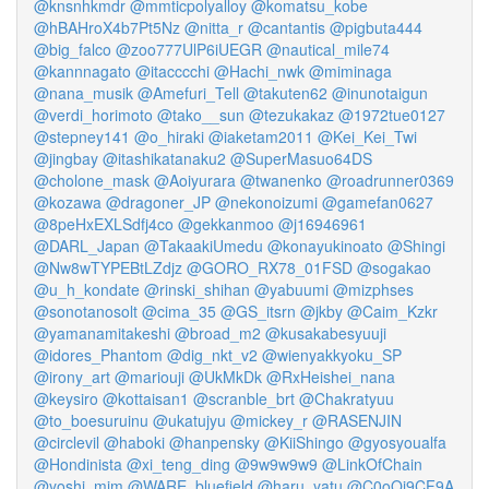
@knsnhkmdr
@mmticpolyalloy
@komatsu_kobe
@hBAHroX4b7Pt5Nz
@nitta_r
@cantantis
@pigbuta444
@big_falco
@zoo777UlP6iUEGR
@nautical_mile74
@kannnagato
@itacccchi
@Hachi_nwk
@miminaga
@nana_musik
@Amefuri_Tell
@takuten62
@inunotaigun
@verdi_horimoto
@tako__sun
@tezukakaz
@1972tue0127
@stepney141
@o_hiraki
@iaketam2011
@Kei_Kei_Twi
@jingbay
@itashikatanaku2
@SuperMasuo64DS
@cholone_mask
@Aoiyurara
@twanenko
@roadrunner0369
@kozawa
@dragoner_JP
@nekonoizumi
@gamefan0627
@8peHxEXLSdfj4co
@gekkanmoo
@j16946961
@DARL_Japan
@TakaakiUmedu
@konayukinoato
@Shingi
@Nw8wTYPEBtLZdjz
@GORO_RX78_01FSD
@sogakao
@u_h_kondate
@rinski_shihan
@yabuumi
@mizphses
@sonotanosolt
@cima_35
@GS_itsrn
@jkby
@Caim_Kzkr
@yamanamitakeshi
@broad_m2
@kusakabesyuuji
@idores_Phantom
@dig_nkt_v2
@wienyakkyoku_SP
@irony_art
@mariouji
@UkMkDk
@RxHeishei_nana
@keysiro
@kottaisan1
@scranble_brt
@Chakratyuu
@to_boesuruinu
@ukatujyu
@mickey_r
@RASENJIN
@circlevil
@haboki
@hanpensky
@KiiShingo
@gyosyoualfa
@Hondinista
@xi_teng_ding
@9w9w9w9
@LinkOfChain
@yoshi_mjm
@WARE_bluefield
@haru_yatu
@C0oOi9CF9A