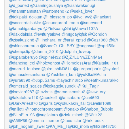
@d_buried
@GamingSushiya
@kashiwakunugi
@mamimamistan
@satomeno72
@seka_lover
@tekipaki_dokkan
@_blossom_po
@fvd_wv2
@nackart
@soccerdaisukicr
@soundproof_room
@sourweed
@tamakiganbaryu
@YinKuangShi
@Zawa1107A
@dakidakida
@evifuryailove
@migdaykjfsk
@Qondon
@zisakuzien8
@_inohara_nr
@arai_cptsd
@Gaz1080
@k7t
@shinsaburouta
@SoooO_Oh_SRY
@aogasuri
@april56a
@cheapclip
@danna_2010
@dolphin_loveup
@ippaitaberuyo
@opinel432
@ZjZ7LUNwZEhrMa4
@dancing_eel
@holeyghost
@HomelessArai
@Kaitaku_101
@maruri_toulove
@piro_shiki0811
@puroporiporis
@syutori
@umasukesankana
@Yashiken_kun
@yuKIkuMAcha
@yura6390
@6ppuSamu
@ayachin8iico
@deathkumarakko
@emerald_scales
@kokagekusunoki
@Kul_Tagin
@loevler6287
@mzirmk
@romonkenshu2
@saw_ory
@takatotora110
@abekei1
@ansabure
@ca4690
@DarkArles870
@igaris
@kyokukakin_itai
@Livelin1098
@millotii
@nomochromepaint
@oirako
@Shabon_Bubble
@SiLoE_s_96
@sugijotaro
@zick_minoh
@62nk22
@A56P69
@emma_memor
@face_star
@hrk_book
@joh_nogami_zwei
@KA_ME_I
@kiki_mola
@kk28943750