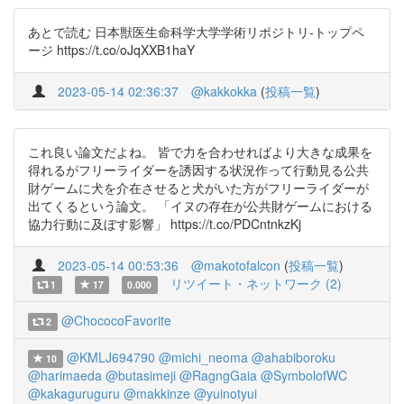
あとで読む 日本獣医生命科学大学学術リポジトリ-トップペ
ージ https://t.co/oJqXXB1haY
2023-05-14 02:36:37
@kakkokka
(
投稿一覧
)
これ良い論文だよね。 皆で力を合わせればより大きな成果を
得れるがフリーライダーを誘因する状況作って行動見る公共
財ゲームに犬を介在させると犬がいた方がフリーライダーが
出てくるという論文。 「イヌの存在が公共財ゲームにおける
協力行動に及ぼす影響」 https://t.co/PDCntnkzKj
2023-05-14 00:53:36
@makotofalcon
(
投稿一覧
)
リツイート・ネットワーク (2)
1
17
0.000
@ChococoFavorite
2
@KMLJ694790
@michi_neoma
@ahabiboroku
10
@harimaeda
@butasimeji
@RagngGaia
@SymbolofWC
@kakaguruguru
@makkinze
@yuinotyui