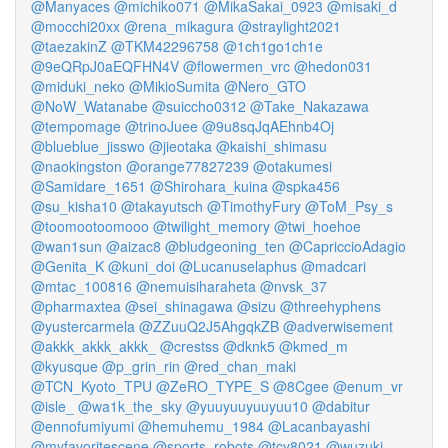
@Manyaces
@michiko071
@MikaSakai_0923
@misaki_d
@mocchi20xx
@rena_mikagura
@straylight2021
@taezakinZ
@TKM42296758
@1ch1go1ch1e
@9eQRpJ0aEQFHN4V
@flowermen_vrc
@hedon031
@miduki_neko
@MikioSumita
@Nero_GTO
@NoW_Watanabe
@suiccho0312
@Take_Nakazawa
@tempomage
@trinoJuee
@9u8sqJqAEhnb4Oj
@blueblue_jisswo
@jieotaka
@kaishi_shimasu
@naokingston
@orange77827239
@otakumesi
@Samidare_1651
@Shirohara_kuina
@spka456
@su_kisha10
@takayutsch
@TimothyFury
@ToM_Psy_s
@toomootoomooo
@twilight_memory
@twi_hoehoe
@wan1sun
@aizac8
@bludgeoning_ten
@CapriccioAdagio
@Genita_K
@kuni_doi
@Lucanuselaphus
@madcari
@mtac_100816
@nemuisiharaheta
@nvsk_37
@pharmaxtea
@sei_shinagawa
@sizu
@threehyphens
@yustercarmela
@ZZuuQ2J5AhgqkZB
@adverwisement
@akkk_akkk_akkk_
@crestss
@dknk5
@kmed_m
@kyusque
@p_grin_rin
@red_chan_maki
@TCN_Kyoto_TPU
@ZeRO_TYPE_S
@8Cgee
@enum_vr
@isle_
@wa1k_the_sky
@yuuyuuyuuyuu10
@dabitur
@ennofumiyumi
@hemuhemu_1984
@Lacanbayashi
@myfavoritescene
@sports_robots
@tcy8021
@wuzuki_