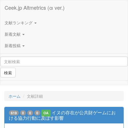
Ceek.jp Altmetrics (α ver.)
文献ランキング
新着文献
新着投稿
検索
ホーム
文献詳細
イヌの存在が公共財ゲームにお
619
0
0
0
OA
ける協力行動に及ぼす影響