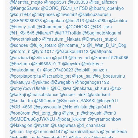
@Mentha_mojito
@negi5561
@t333333
@itis_allfiction
@KengoSawa2
@GORO_RX78_01FSD
@ibushi_obenkyo
@kou1942
@mizphses
@mwsmr2
@saikouzaurusu
@SEA58289873
@sogakao
@tms313
@44ka28ta
@4roi4ru
@benny_soft
@Chammmo_
@COHOKO
@GS_itsrn
@H_KS1545
@itara47
@JRRTrollkin
@SugimotoMegumi
@tweetnakasho
@Yasufumi_Nakata
@Drawers_stupid
@sonoe6
@fujio_sotaro
@hiroame_12
@I_Wan_B_Ur_Dog
@tororo_n
@tyrol1017
@Yabukouji6112
@daftpants
@enzienzi
@Giruzen
@gol19
@irony_art
@karasu15794066
@Kaztann
@kei96981017
@keysiro
@mickey_r
@nakedama_01
@oet07420023
@otokiti_sunzen_
@porpitaporpita
@scranble_brt
@sou_sai
@to_boesuruinu
@ukatujyu
@yukitec
@Zwegabin
@hogehoge1192
@utoyYocv7UIsM6H
@LC_kiwa
@nakatsu_shizuru
@zu2
@kaikaji
@malsubstance
@super_ninki
@asterismt
@ko_kn_tm
@MtCedar
@Shusaku_SASAKI
@tokyo011
@GB_4869
@gyosyoualfa
@Hondinista
@pigu0415
@ron8rom
@xi_teng_ding
@yihu_n
@choyushi
@cm3
@SMOEr68GgJYKNLU
@jodai_kikikirin
@myramoonbow
@Nakagion
@nystm
@usagiwasa
@d_channaka
@huan_tay
@Lemonist147
@maxairshitposts
@ryoheiikeda
@shasilik_party
@yanboh404
@hika_riru
@hyousaku