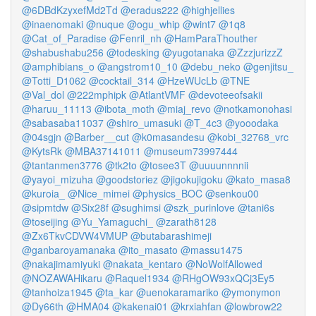
@6DBdKzyxefMd2Td
@eradus222
@highjellies
@inaenomaki
@nuque
@ogu_whip
@wint7
@1q8
@Cat_of_Paradise
@Fenril_nh
@HamParaThouther
@shabushabu256
@todesking
@yugotanaka
@ZzzjurizzZ
@amphibians_o
@angstrom10_10
@debu_neko
@genjitsu_
@Totti_D1062
@cocktail_314
@HzeWUcLb
@TNE
@Val_dol
@222mphipk
@AtlantVMF
@devoteeofsakii
@haruu_11113
@ibota_moth
@miaj_revo
@notkamonohasi
@sabasaba11037
@shiro_umasuki
@T_4c3
@yooodaka
@04sgjn
@Barber__cut
@k0masandesu
@kobi_32768_vrc
@KytsRk
@MBA37141011
@museum73997444
@tantanmen3776
@tk2to
@tosee3T
@uuuunnnnii
@yayoi_mizuha
@goodstoriez
@jigokujigoku
@kato_masa8
@kuroia_
@Nice_mimei
@physics_BOC
@senkou00
@sipmtdw
@Six28f
@sughimsi
@szk_purinlove
@tani6s
@toseijing
@Yu_Yamaguchi_
@zarath8128
@Zx6TkvCDVW4VMUP
@butabarashimeji
@ganbaroyamanaka
@ito_masato
@massu1475
@nakajimamiyuki
@nakata_kentaro
@NoWolfAllowed
@NOZAWAHikaru
@Raquel1934
@RHgOW93xQCj3Ey5
@tanhoiza1945
@ta_kar
@uenokaramariko
@ymonymon
@Dy66th
@HMA04
@kakenai01
@krxiahfan
@lowbrow22