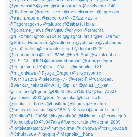
@youbass02
@yoya
@Capricorneito
@isseiyama1340
@JS_Ecoha
@kaede_econ
@melodicramen
@mgrnssm
@alife_praparat
@isobe_00
@NEX22142214
@Tagomago715
@taluuke
@ZaibatsuHokai
@gomame_news
@imfujis0
@shyron
@tantoma
@a_komugi
@fo28910434
@guignol_ninja
@M_Daemon_
@Shiina_Hanamaru
@vladinomo
@yufukaze
@yutainoue
@ano2math5
@blackcatserenad
@ducloud2020
@elgarian_tub
@iamjin5296
@KaRaSu0
@kazukiohba
@KISUGI_JINEN
@korewotabenasai
@kurageningen
@lg_guitar_mLX
@lily_1234__
@moritako1121
@mt_ohkawa
@Ryugu_Dragon
@sikyosyounin
@t01112125a
@telepathy777
@vetepiR
@waikudesu
@wenkur_hekaci
@dwill8_
@plus7
@yousui_t_ken
@_ho_orz
@bgnori
@D8JMh5OtdYG5rBd
@Iso_ALXD
@philosykos000
@Sou_Yokozuka
@takahikoike
@books_of_books
@hositatu
@hshurk
@kasatoh
@kohakuneknokuni
@NOBATA_Kosuke
@turimotonaoki
@Yurikos71130858
@hayashita08
@NNapy_n
@terashige8
@tomokoba10
@y047aka
@barberurata
@hideman2009
@katakatakata429
@mmhyonma
@richkawa
@torx_kouzaki
@Cthulhu989
@iqqqiiiq
@Magnolia__hana