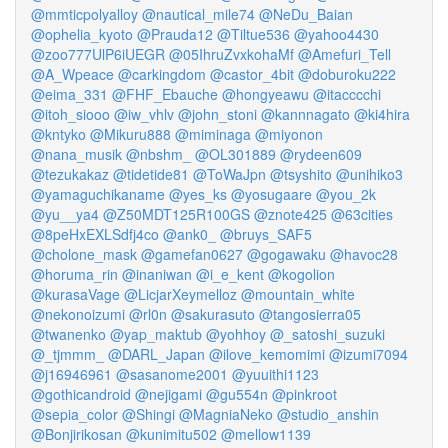
@mmticpolyalloy
@nautical_mile74
@NeDu_Baian
@ophelia_kyoto
@Prauda12
@Tiltue536
@yahoo4430
@zoo777UlP6iUEGR
@05IhruZvxkohaMf
@Amefuri_Tell
@A_Wpeace
@carkingdom
@castor_4bit
@doburoku222
@eima_331
@FHF_Ebauche
@hongyeawu
@itacccchi
@itoh_siooo
@iw_vhlv
@john_stoni
@kannnagato
@ki4hira
@kntyko
@Mikuru888
@miminaga
@miyonon
@nana_musik
@nbshm_
@OL301889
@rydeen609
@tezukakaz
@tidetide81
@ToWaJpn
@tsyshito
@unihiko3
@yamaguchikaname
@yes_ks
@yosugaare
@you_2k
@yu__ya4
@Z50MDT125R100GS
@znote425
@63cities
@8peHxEXLSdfj4co
@ank0_
@bruys_SAF5
@cholone_mask
@gamefan0627
@gogawaku
@havoc28
@horuma_rin
@inaniwan
@i_e_kent
@kogolion
@kurasaVage
@LicjarXeymelloz
@mountain_white
@nekonoizumi
@rl0n
@sakurasuto
@tangosierra05
@twanenko
@yap_maktub
@yohhoy
@_satoshi_suzuki
@_tjmmm_
@DARL_Japan
@ilove_kemomimi
@izumi7094
@j16946961
@sasanome2001
@yuuithi1123
@gothicandroid
@nejigami
@gu554n
@pinkroot
@sepia_color
@Shingi
@MagniaNeko
@studio_anshin
@Bonjirikosan
@kunimitu502
@mellow1139