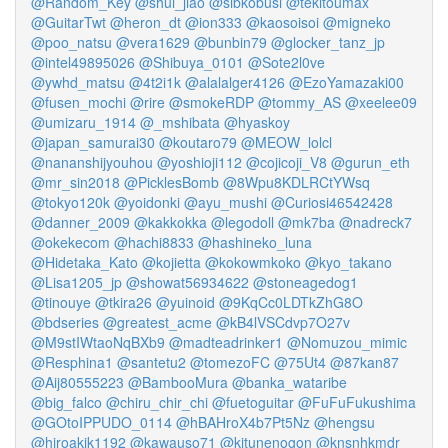
@Random_Key
@shui_jiao
@sibkobusi
@tekitoumax
@GuitarTwt
@heron_dt
@ion333
@kaosoisoi
@migneko
@poo_natsu
@vera1629
@bunbin79
@glocker_tanz_jp
@intel49895026
@Shibuya_0101
@Sote2l0ve
@ywhd_matsu
@4t2i1k
@alalalger4126
@EzoYamazaki00
@fusen_mochi
@rire
@smokeRDP
@tommy_AS
@xeelee09
@umizaru_1914
@_mshibata
@hyaskoy
@japan_samurai30
@koutaro79
@MEOW_lolcl
@nananshijyouhou
@yoshioji112
@cojicoji_V8
@gurun_eth
@mr_sin2018
@PicklesBomb
@8Wpu8KDLRCtYWsq
@tokyo120k
@yoidonki
@ayu_mushi
@Curiosi46542428
@danner_2009
@kakkokka
@legodoll
@mk7ba
@nadreck7
@okekecom
@hachi8833
@hashineko_luna
@Hidetaka_Kato
@kojietta
@kokowmkoko
@kyo_takano
@Lisa1205_jp
@showat56934622
@stoneagedog1
@tinouye
@tkira26
@yuinoid
@9KqCc0LDTkZhG8O
@bdseries
@greatest_acme
@kB4lVSCdvp7O27v
@M9stIWtaoNqBXb9
@madteadrinker1
@Nomuzou_mimic
@Resphina1
@santetu2
@tomezoFC
@75Ut4
@87kan87
@Aij80555223
@BambooMura
@banka_wataribe
@big_falco
@chiru_chir_chi
@fuetoguitar
@FuFuFukushima
@GOtoIPPUDO_0114
@hBAHroX4b7Pt5Nz
@hengsu
@hiroakik1192
@kawauso71
@kitunenogon
@knsnhkmdr