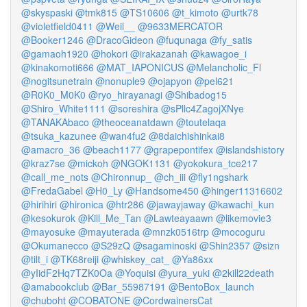
@skyspaski
@tmk815
@TS10606
@t_kimoto
@urtk78
@violetfield0411
@Weil__
@9633MERCATOR
@Booker1246
@DracoGideon
@fuqunaga
@fy_satis
@gamaoh1920
@hokori
@irakazanah
@kawagoe_i
@kinakomoti666
@MAT_IAPONICUS
@Melancholic_Fl
@nogitsunetrain
@nonuple9
@ojapyon
@pel621
@R0K0_M0K0
@ryo_hirayanagi
@Shibadog15
@Shiro_White1111
@soreshira
@sPllc4ZagojXNye
@TANAKAbaco
@theoceanatdawn
@toutelaqa
@tsuka_kazunee
@wan4fu2
@8daichishinkai8
@amacro_36
@beach1177
@grapepontifex
@islandshistory
@kraz7se
@mickoh
@NGOK1131
@yokokura_tce217
@call_me_nots
@Chironnup_
@ch_iii
@fly1ngshark
@FredaGabel
@H0_Ly
@Handsome450
@hinger11316602
@hirihiri
@hironica
@htr286
@jawayjaway
@kawachi_kun
@kesokurok
@Kill_Me_Tan
@Lawteayaawn
@likemovie3
@mayosuke
@mayuterada
@mnzk0516trp
@mocoguru
@Okumanecco
@S29zQ
@sagaminoski
@Shin2357
@sizn
@tilt_i
@TK68reiji
@whiskey_cat_
@Ya86xx
@yIidF2Hq7TZK0Oa
@Yoquisi
@yura_yuki
@2kill22death
@amabookclub
@Bar_55987191
@BentoBox_launch
@chuboht
@COBATONE
@CordwainersCat