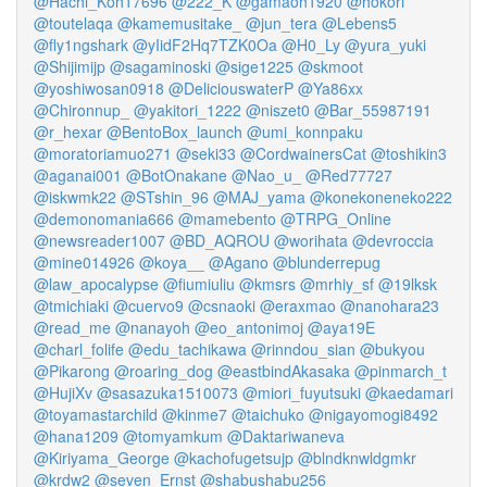
@Hachi_Koh17696
@222_K
@gamaoh1920
@hokori
@toutelaqa
@kamemusitake_
@jun_tera
@Lebens5
@fly1ngshark
@yIidF2Hq7TZK0Oa
@H0_Ly
@yura_yuki
@Shijimijp
@sagaminoski
@sige1225
@skmoot
@yoshiwosan0918
@DeliciouswaterP
@Ya86xx
@Chironnup_
@yakitori_1222
@niszet0
@Bar_55987191
@r_hexar
@BentoBox_launch
@umi_konnpaku
@moratoriamuo271
@seki33
@CordwainersCat
@toshikin3
@aganai001
@BotOnakane
@Nao_u_
@Red77727
@iskwmk22
@STshin_96
@MAJ_yama
@konekoneneko222
@demonomania666
@mamebento
@TRPG_Online
@newsreader1007
@BD_AQROU
@worihata
@devroccia
@mine014926
@koya__
@Agano
@blunderrepug
@law_apocalypse
@fiumiuliu
@kmsrs
@mrhiy_sf
@19lksk
@tmichiaki
@cuervo9
@csnaoki
@eraxmao
@nanohara23
@read_me
@nanayoh
@eo_antonimoj
@aya19E
@charl_folife
@edu_tachikawa
@rinndou_sian
@bukyou
@Pikarong
@roaring_dog
@eastbindAkasaka
@pinmarch_t
@HujiXv
@sasazuka1510073
@miori_fuyutsuki
@kaedamari
@toyamastarchild
@kinme7
@taichuko
@nigayomogi8492
@hana1209
@tomyamkum
@Daktariwaneva
@Kiriyama_George
@kachofugetsujp
@blndknwldgmkr
@krdw2
@seven_Ernst
@shabushabu256