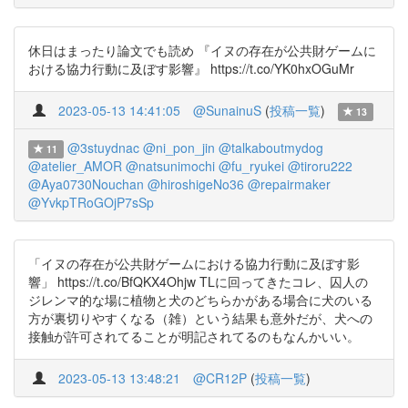
休日はまったり論文でも読め 『イヌの存在が公共財ゲームに
おける協力行動に及ぼす影響』 https://t.co/YK0hxOGuMr
2023-05-13 14:41:05
@SunainuS
(
投稿一覧
)
13
@3stuydnac
@ni_pon_jin
@talkaboutmydog
11
@atelier_AMOR
@natsunimochi
@fu_ryukei
@tiroru222
@Aya0730Nouchan
@hiroshigeNo36
@repairmaker
@YvkpTRoGOjP7sSp
「イヌの存在が公共財ゲームにおける協力行動に及ぼす影
響」 https://t.co/BfQKX4Ohjw TLに回ってきたコレ、囚人の
ジレンマ的な場に植物と犬のどちらかがある場合に犬のいる
方が裏切りやすくなる（雑）という結果も意外だが、犬への
接触が許可されてることが明記されてるのもなんかいい。
2023-05-13 13:48:21
@CR12P
(
投稿一覧
)