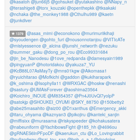
@kasatoh
@jun66j5
@gohsuket
@yutakashino
@NNapy_n
@terashige8
@torx_kouzaki
@openthepkk
@tksakaki
@nchaka
@the_monkey1988
@Cthulhu989
@kaetn
@junkdiver
@asas_mimi
@econokono
@murimuriikihaji
1379
@syoudengen
@gohto_furi
@nousonnotanjou
@VITIcATe
@mistyessence
@_alcina
@junshi_networth
@nezuku
@summer_gaku
@dong_po_rou
@Eco99331684
@jin_be_Nanodesu
@1ove_redpanda
@damesyain1989
@pingyuanP
@hotoridakou
@yakuza7_YU
@KcB88L07AsMayTy
@mns01kgw
@Aikomasa1
@ryuichitarao
@Mofkichi
@gaddon
@kukiharapark
@k_oshima
@Isophylla11
@WRXGAC
@hoskw
@nenashi
@sastury
@UMAisForever
@aoshima23564
@Koichiro_INOUE
@M8354357
@Pn4J0UvQl7yolpP
@satokjp
@SHOUKEI_OYUMI
@SKY_88750
@150betty2
@abe25masahito
@aiz00
@D1xanthus
@Emergency_akki
@itaru_ohyama
@kaznyan3
@pikojiru
@kanteki_sanjin
@miffisixx
@murasama
@riskyspeeder
@kohakusatera
@nabeuniform
@YachibowsFight
@185_hh
@4696ou
@gRNAES6lnPFpoDF
@kaerukun_ctu
@Lo_Lovingrabbit
@nullandway
@sai_tou_san
@bob_c_a_t
@drodolos