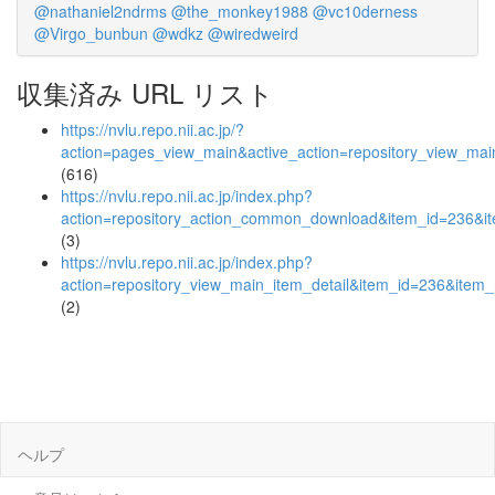
@nathaniel2ndrms
@the_monkey1988
@vc10derness
@Virgo_bunbun
@wdkz
@wiredweird
収集済み URL リスト
https://nvlu.repo.nii.ac.jp/?
action=pages_view_main&active_action=repository_view_ma
(616)
https://nvlu.repo.nii.ac.jp/index.php?
action=repository_action_common_download&item_id=236&it
(3)
https://nvlu.repo.nii.ac.jp/index.php?
action=repository_view_main_item_detail&item_id=236&ite
(2)
ヘルプ