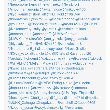
@henomohejiheno
@neko__neko
@twink_ori
@shou_nanjamonja
@avitaminose
@mikovlev130
@kyo_kamrk
@short_elf
@Nu_Roid
@18rGeu
@ryonaterasu
@shiroi328
@nerukotheend
@mangoliqueur
@you_and_i
@BbbSira
@Plura36
@A58032743
@CR12P
@NekomovYuyusuky
@ykmrn1
@ishiduka_mikoto
@monten_110
@atsmegaZ
@UMAisForever
@KIfWKqbfM1Js8WQ
@aoi_yazuki
@any_hitamuki
@hiyayakko_LTL
@ANNO1189
@vodkalover18
@NerotanprprB_4
@tautologyrabbit
@LoveGristle
@iXvvv_vvvXi
@darklie
@KIBIIXTails
@Ravenous1201
@archaic_hohoemi
@daizutounyu
@maketikusyou
@ziplock
@Wi_ALPC
@Melia__Maxwell
@ruritaira
@daiquiri_vn
@kwsk_aaai
@TetYahara
@Jinpei
@claudeaqua
@rhythmsift
@shigerufujita
@kuronekodaisuki
@Freetalkaccount
@yodo_2525
@GenliWu
@HajimeChanChin
@CvEo1Pydhg97132
@yukinohu
@hori999999
@drowse_zzz
@Itzik2022
@iamatau
@non_sibi1875
@StormyHeart23
@U8JDq51Thjo1IHM
@hassegawa
@torii_usagi
@9_bay
@found0719
@xpelican
@JUNK_Calnage
@hugakusan
@catshelf
@Cooco0605
@kobone_sonar
@woykiakesekaiky
@overarms