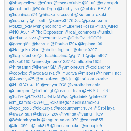
@sharpeclipse
@e0rus
@cocoamiable
@0_u0
@ntgmspdr
@onethorlb
@WaterDrgn
@hobby_ka
@michy_REV19
@kuchinashi74
@hihaku_crescent
@KonumaTakaki
@sochany
@__salt_
@suneo3476Doc
@papa_bana_
@xBzd_pklv
@shignoonono
@EisernesRoss8
@lian_wired
@NOIA501
@PhelOpposition
@real_commons
@unikuli
@rellar_k1223
@occurumilove
@CH2O2_HCOOH
@gaoqqt2n
@hose_s
@DoubleJ794
@laplace_09
@Hangoku_San
@chelle_ingham
@check0207
@flag_crusher
@t_hashirazima
@g_7_1
@djann9071
@fuku0185
@melodymomo1227
@halfdollar1858
@hiratarinri
@IkemenGM
@yumione001
@koolandhot
@copylog
@syogakusya
@_mugitya
@misoaji
@hinami_net
@Akashiya25
@m_suikyou
@likjk1
@noritaka_okabe
@N_XIAO_4110
@yanyanZC2
@zerothelements
@mpozpnd
@toritori_gt
@oka_iu_tcan
@EBISU_DOU
@KzfYe
@LYkZG4UKvHZMWqd
@hataiek
@takesi01
@m_kamito
@Weil__
@kamegon2
@kisamoko3
@epic_xxx5
@dokunya
@accountname1374
@SiroHaya
@away_san
@classix_2cv
@ryuhga
@yamu__key
@Waterchrysalis
@haguremetaru070
@vemax555
@Jiu_0501
@tmk815
@bansannneko
@nonuple9