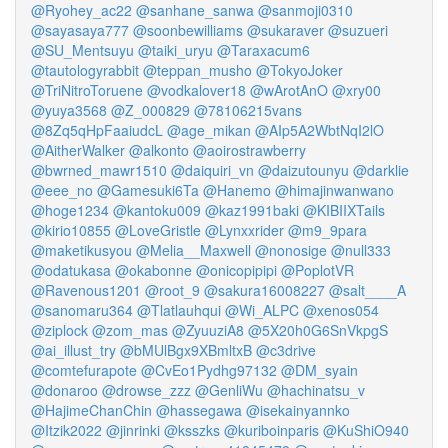
@Ryohey_ac22
@sanhane_sanwa
@sanmoji0310
@sayasaya777
@soonbewilliams
@sukaraver
@suzueri
@SU_Mentsuyu
@taiki_uryu
@Taraxacum6
@tautologyrabbit
@teppan_musho
@TokyoJoker
@TriNitroToruene
@vodkalover18
@wArotAnO
@xry00
@yuya3568
@Z_000829
@78106215vans
@8Zq5qHpFaaiudcL
@age_mikan
@AIp5A2WbtNqI2lO
@AitherWalker
@alkonto
@aoirostrawberry
@bwrned_mawr1510
@daiquiri_vn
@daizutounyu
@darklie
@eee_no
@Gamesuki6Ta
@Hanemo
@himajinwanwano
@hoge1234
@kantoku009
@kaz1991baki
@KIBIIXTails
@kirio10855
@LoveGristle
@Lynxxrider
@m9_9para
@maketikusyou
@Melia__Maxwell
@nonosige
@null333
@odatukasa
@okabonne
@onicopipipi
@PoplotVR
@Ravenous1201
@root_9
@sakura16008227
@salt____A
@sanomaru364
@Tlatlauhqui
@Wi_ALPC
@xenos054
@ziplock
@zom_mas
@ZyuuziA8
@5X20h0G6SnVkpgS
@ai_illust_try
@bMUlBgx9XBmltxB
@c3drive
@comtefurapote
@CvEo1Pydhg97132
@DM_syain
@donaroo
@drowse_zzz
@GenliWu
@hachinatsu_v
@HajimeChanChin
@hassegawa
@isekainyannko
@Itzik2022
@jinrinki
@ksszks
@kuriboinparis
@KuShiO940