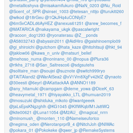
@metallicshyva
@misakamifukuro
@NaN_0203
@Nu_Roid
@Scent_of_SPR
@sinsei_1003
@tetesan_nitijo
@turukiti260
@wikod
@18rGeu
@1QkJHq4uCONlyE7
@6mSvCADLd6AyHEZ
@anexus61251
@arew_becomes_f
@MATARICA
@nakayama_ukgk
@pascalwright
@racoon_dog1293
@ryonaterasu
@Z__ponds
@A58032743
@abyssin2011
@AidHiro
@gaishinoemplo09
@gi_shiroichi
@gutchom
@hata_kaze
@hitohitsuji
@hkt_94
@jaklow06
@kawa_n_univ
@matsuri_belief
@mehoso_numa
@noninano_00
@nopua
@Plura36
@rtkhs_2718
@San_Saltresco6
@sdgsutehs
@solitaire_man
@soujei
@suznote
@switch999ryo
@TAITAIand2
@WarAtSea2
@xV1Vm8XgFv42kfZ
@ynaoto
@30eesti
@6eyrl
@AKattackAA
@ANNO1189
@any_hitamuki
@campgam
@deme_yowa
@DiceK_63
@heavymetal_1971
@hiyayakko_LTL
@humuan2019
@imosuzuki
@ishiduka_mikoto
@Iwantgeeek
@jaLsEpsKNgzghlh
@KG1045
@KIfWKqbfM1Js8WQ
@kite00621
@Luna11054
@M2AU_
@magical_nrrn
@minomush_
@monten_110
@Nameiseuforico
@negima_oden
@NerotanprprB_4
@NitchJoh
@NIWAc
@pokara_01
@Pokokeke
@qwer_jp
@RemakeSystems