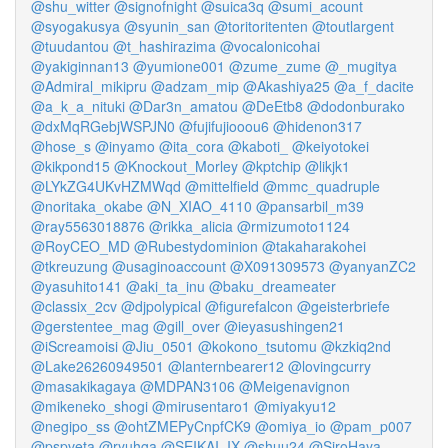
@shu_witter
@signofnight
@suica3q
@sumi_acount
@syogakusya
@syunin_san
@toritoritenten
@toutlargent
@tuudantou
@t_hashirazima
@vocalonicohai
@yakiginnan13
@yumione001
@zume_zume
@_mugitya
@Admiral_mikipru
@adzam_mip
@Akashiya25
@a_f_dacite
@a_k_a_nituki
@Dar3n_amatou
@DeEtb8
@dodonburako
@dxMqRGebjWSPJN0
@fujifujiooou6
@hidenon317
@hose_s
@inyamo
@ita_cora
@kaboti_
@keiyotokei
@kikpond15
@Knockout_Morley
@kptchip
@likjk1
@LYkZG4UKvHZMWqd
@mittelfield
@mmc_quadruple
@noritaka_okabe
@N_XIAO_4110
@pansarbil_m39
@ray5563018876
@rikka_alicia
@rmizumoto1124
@RoyCEO_MD
@Rubestydominion
@takaharakohei
@tkreuzung
@usaginoaccount
@X091309573
@yanyanZC2
@yasuhito141
@aki_ta_inu
@baku_dreameater
@classix_2cv
@djpolypical
@figurefalcon
@geisterbriefe
@gerstentee_mag
@gill_over
@ieyasushingen21
@iScreamoisi
@Jiu_0501
@kokono_tsutomu
@kzkiq2nd
@Lake26260949501
@lanternbearer12
@lovingcurry
@masakikagaya
@MDPAN3106
@Meigenavignon
@mikeneko_shogi
@mirusentaro1
@miyakyu12
@negipo_ss
@ohtZMEPyCnpfCK9
@omiya_io
@pam_p007
@pspveta
@ryuhga
@SEIKAI_IX
@shuu24
@SiroHaya