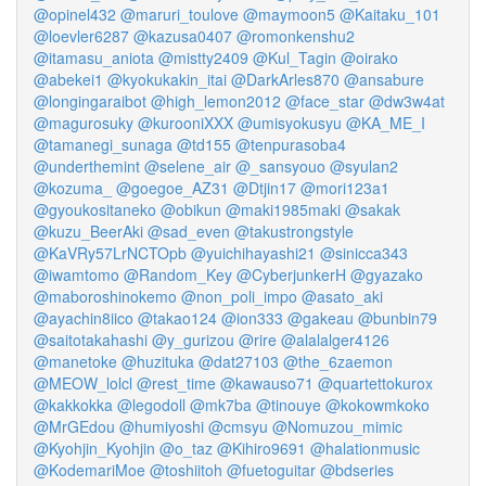
@opinel432
@maruri_toulove
@maymoon5
@Kaitaku_101
@loevler6287
@kazusa0407
@romonkenshu2
@itamasu_aniota
@mistty2409
@Kul_Tagin
@oirako
@abekei1
@kyokukakin_itai
@DarkArles870
@ansabure
@longingaraibot
@high_lemon2012
@face_star
@dw3w4at
@magurosuky
@kurooniXXX
@umisyokusyu
@KA_ME_I
@tamanegi_sunaga
@td155
@tenpurasoba4
@underthemint
@selene_air
@_sansyouo
@syulan2
@kozuma_
@goegoe_AZ31
@Dtjin17
@mori123a1
@gyoukositaneko
@obikun
@maki1985maki
@sakak
@kuzu_BeerAki
@sad_even
@takustrongstyle
@KaVRy57LrNCTOpb
@yuichihayashi21
@sinicca343
@iwamtomo
@Random_Key
@CyberjunkerH
@gyazako
@maboroshinokemo
@non_poli_impo
@asato_aki
@ayachin8iico
@takao124
@ion333
@gakeau
@bunbin79
@saitotakahashi
@y_gurizou
@rire
@alalalger4126
@manetoke
@huzituka
@dat27103
@the_6zaemon
@MEOW_lolcl
@rest_time
@kawauso71
@quartettokurox
@kakkokka
@legodoll
@mk7ba
@tinouye
@kokowmkoko
@MrGEdou
@humiyoshi
@cmsyu
@Nomuzou_mimic
@Kyohjin_Kyohjin
@o_taz
@Kihiro9691
@halationmusic
@KodemariMoe
@toshiitoh
@fuetoguitar
@bdseries