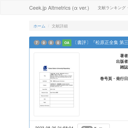
Ceek.jp Altmetrics (α ver.)
文献ランキング
ホーム
文献詳細
〔書評〕『松原正全集 第三
7
0
0
0
OA
著者
出版者
雑誌
巻号頁・発行日
2023-08-26 21:58:04