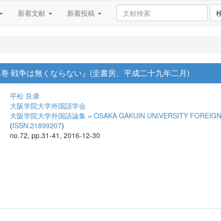
新着文献
新着投稿
巻 戦争は無くならない』(圭書房、平成二十九年二月)
平松 良康
大阪学院大学外国語学会
大阪学院大学外国語論集 = OSAKA GAKUIN UNIVERSITY FOREIGN LI
(
ISSN:21899207
)
no.72, pp.31-41, 2016-12-30