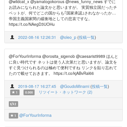
@wildcat_x @yamatogokorous @news_funny_news すでに
お読みになられた論文かと思いますが。 実質独立国だったチ
ベットが、何でどこの国からも｢国家承認｣されなかったか…
帝国主義国家間の緩衝地としての悲哀ですな。
https://t.co/NAegD3UOHu
2022-08-16 12:26:31
@oleo_p
(
投稿一覧
)
@ForYourInforma @orosita_sigenob @caesarist9989 ほんと
に良い時代です ネットは使う人次第だと思いますが、論文を
すぐ見つけられるのは極めて便利ですね リンクを貼り忘れて
たので載せておきます。 https://t.co/kjABvRal66
2019-08-17 16:27:45
@GoudoMinami
(
投稿一覧
)
リツイート・ネットワーク (2)
1
0.000
2
@ForYourInforma
1