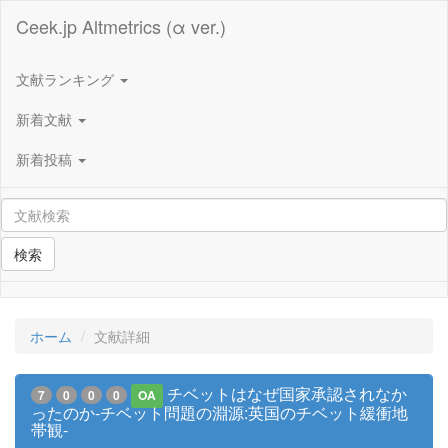
Ceek.jp Altmetrics (α ver.)
文献ランキング
新着文献
新着投稿
検索
ホーム
文献詳細
チベットはなぜ国家承認されなか
7
0
0
0
OA
ったのか-チベット問題の淵源:英国のチベット緩衝地
帯観-