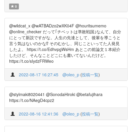
0
@wildcat_x @wATBADzo2wXK04F @houritsumemo
@online_checker だって｢チベットは準敗戦国｣なんて、自分
にとって新説ですがな。人生の先達として、後輩を導こうと
言う気はないのかな⁉️ そのむかし、同じこといってた人発見
したよ。 https://t.co/EdhvpgWsHm あとこの前論文１本紹介
したけど、そんなことどこにも書いてないんだけど。
https://t.co/sIydzFRWeo
2022-08-17 16:27:45
@oleo_p
(
投稿一覧
)
@stylmaki8020441 @SonodaHiroki @betafujihara
https://t.co/NAegD4cpz2
2022-08-16 12:41:36
@oleo_p
(
投稿一覧
)