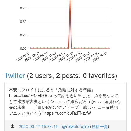
0.75
0.50
0.25
0.00
2023-04-06
2023-02-17
2023-03-07
2023-03-25
2023-04-12
2023-02-23
2023-03-13
2023-03-31
2023-03-01
2023-03-19
Twitter
(2 users, 2 posts, 0 favorites)
不安はフロイトによると「危険に対する準備」
https://t.co/lF4zE96BLu って話を思い出した。魚を見ないこ
とで水族館喪失というショックの緩和だろうか… / “途切れぬ
先の未来――「白い砂のアクアトープ」8話レビュー＆感想 -
アニメとおどろう” https://t.co/1e6R2FNz7W
2023-03-17 15:34:41
@reiwatorajiro
(
投稿一覧
)