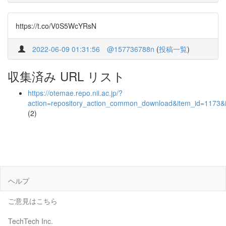
https://t.co/V0S5WcYRsN
2022-06-09 01:31:56
@157736788n
(
投稿一覧
)
収集済み URL リスト
https://otemae.repo.nii.ac.jp/?
action=repository_action_common_download&item_id=1173&i
(2)
ヘルプ
ご意見はこちら
TechTech Inc.