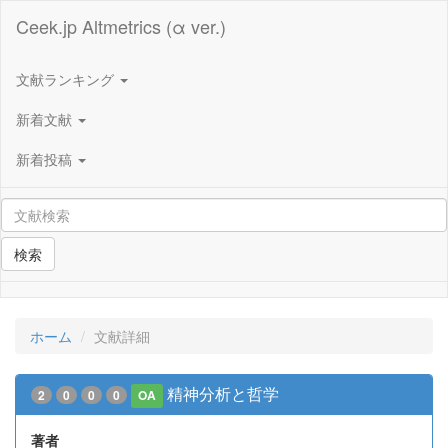
Ceek.jp Altmetrics (α ver.)
文献ランキング
新着文献
新着投稿
検索
ホーム
文献詳細
精神分析と哲学
2
0
0
0
OA
著者