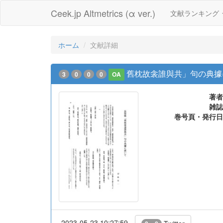
Ceek.jp Altmetrics (α ver.)
文献ランキング
ホーム
文献詳細
舊枕故衾誰與共」句の典據
3
0
0
0
OA
著者
雑誌
巻号頁・発行日
2023-05-23 10:27:59